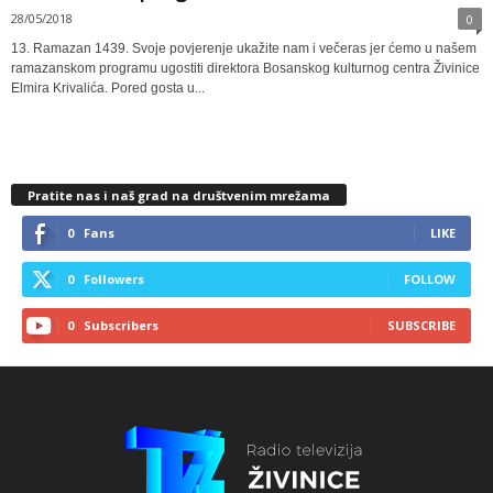
28/05/2018
0
13. Ramazan 1439. Svoje povjerenje ukažite nam i večeras jer ćemo u našem
ramazanskom programu ugostiti direktora Bosanskog kulturnog centra Živinice
Elmira Krivalića. Pored gosta u...
Pratite nas i naš grad na društvenim mrežama
0
Fans
LIKE
0
Followers
FOLLOW
0
Subscribers
SUBSCRIBE