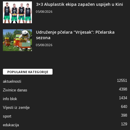
3×3 Aluplastik ekipa zapažen uspijeh u Kini
05/08/2026
Udruženje pčelara “Vrijesak”: Pčelarska
sezona
05/08/2026
POPULARNE KATEGORIJE
12551
aktuelnosti
4398
Zivinice danas
1434
info blok
640
Vijesti iz zemlje
398
sport
129
edukacija