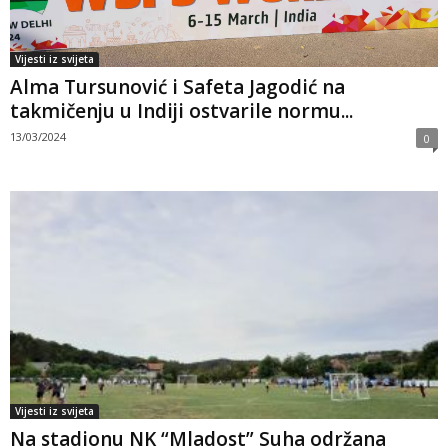
Vijesti iz svijeta
Alma Tursunović i Safeta Jagodić na
takmičenju u Indiji ostvarile normu...
13/03/2024
0
Vijesti iz svijeta
Na stadionu NK “Mladost” Suha održana