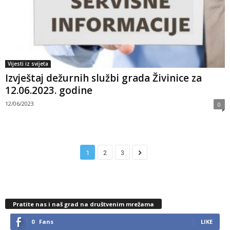
Vijesti iz svijeta
Izvještaj dežurnih službi grada Živinice za
12.06.2023. godine
12/06/2023
0
1
2
3
Pratite nas i naš grad na društvenim mrežama
0
Fans
LIKE