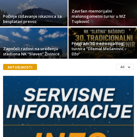
Završen memorijalni
Počinje izdavanje iskaznica za
malonogometni turnir u MZ
besplatan prevoz
Tupković
Program 30. memorijalnog
Započeli radovi na uređenju
turnira “Džemal Mešanović –
stadiona NK “Slaven” Živinice
Džo”
AKTUELNOSTI
All