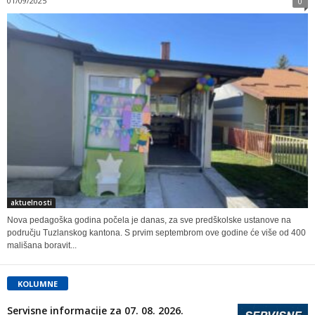
01/09/2025
0
aktuelnosti
Nova pedagoška godina počela je danas, za sve predškolske ustanove na
području Tuzlanskog kantona. S prvim septembrom ove godine će više od 400
mališana boravit...
KOLUMNE
Servisne informacije za 07. 08. 2026.