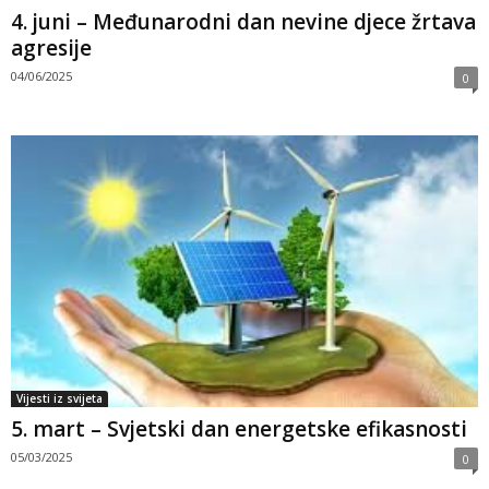
4. juni – Međunarodni dan nevine djece žrtava
agresije
04/06/2025
0
Vijesti iz svijeta
5. mart – Svjetski dan energetske efikasnosti
05/03/2025
0