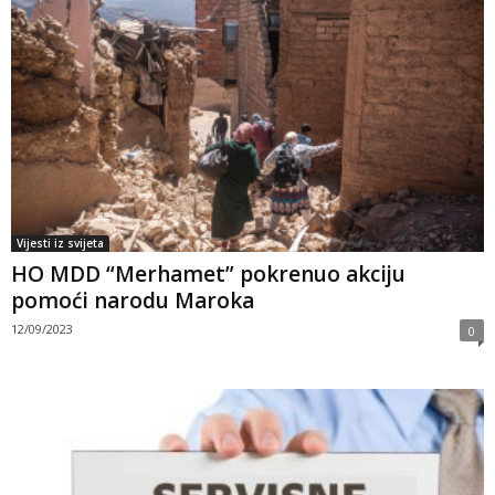
Vijesti iz svijeta
HO MDD “Merhamet” pokrenuo akciju
pomoći narodu Maroka
12/09/2023
0