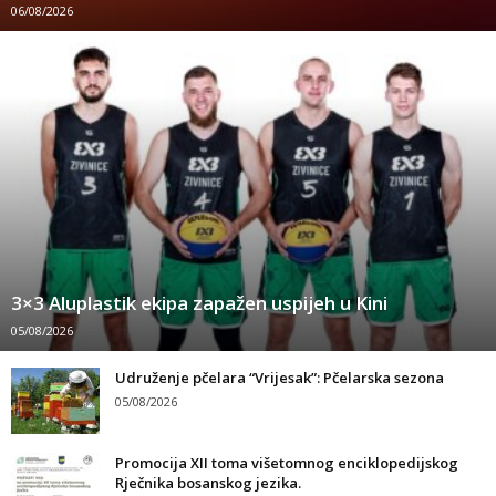
06/08/2026
3×3 Aluplastik ekipa zapažen uspijeh u Kini
05/08/2026
Udruženje pčelara “Vrijesak”: Pčelarska sezona
05/08/2026
Promocija XII toma višetomnog enciklopedijskog
Rječnika bosanskog jezika.