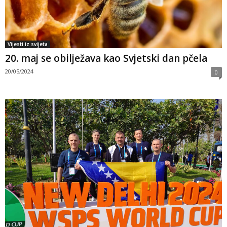
Vijesti iz svijeta
20. maj se obilježava kao Svjetski dan pčela
20/05/2024
0