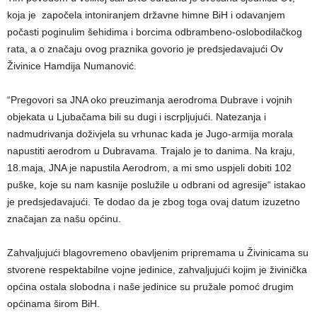
koja je započela intoniranjem državne himne BiH i odavanjem
počasti poginulim šehidima i borcima odbrambeno-oslobodilačkog
rata, a o značaju ovog praznika govorio je predsjedavajući Ov
Živinice Hamdija Numanović.
“Pregovori sa JNA oko preuzimanja aerodroma Dubrave i vojnih
objekata u Ljubačama bili su dugi i iscrpljujući. Natezanja i
nadmudrivanja doživjela su vrhunac kada je Jugo-armija morala
napustiti aerodrom u Dubravama. Trajalo je to danima. Na kraju,
18.maja, JNA je napustila Aerodrom, a mi smo uspjeli dobiti 102
puške, koje su nam kasnije poslužile u odbrani od agresije“ istakao
je predsjedavajući. Te dodao da je zbog toga ovaj datum izuzetno
značajan za našu općinu.
Zahvaljujući blagovremeno obavljenim pripremama u Živinicama su
stvorene respektabilne vojne jedinice, zahvaljujući kojim je živinička
općina ostala slobodna i naše jedinice su pružale pomoć drugim
općinama širom BiH.