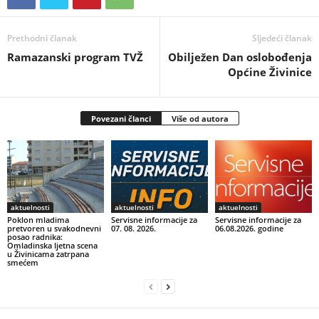
Prethodni članak
Sljedeći članak
Ramazanski program TVŽ
Obilježen Dan oslobođenja
Općine Živinice
Povezani članci
Više od autora
aktuelnosti
aktuelnosti
aktuelnosti
Poklon mladima
Servisne informacije za
Servisne informacije za
pretvoren u svakodnevni
07. 08. 2026.
06.08.2026. godine
posao radnika:
Omladinska ljetna scena
u Živinicama zatrpana
smećem