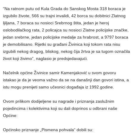
“Na ratnom putu od Kula Grada do Sanskog Mosta 318 boraca je
izgubilo živote, 566 su trajni invalidi, 42 borca su dobitnici Zlatnog
ljiljana, 7 boraca su nosioci Srebrnog štita, jedan je heroj
oslobodilačkog rata, 2 policajca su nosioci Zlatne policijske značke,
jedan srebrne, jedan policijske medalje za hrabrost, a 9797 boraca
je demobilisano. Rijetki su građani Živinica koji tokom rata nisu
izgubili nekog dragog, bliskog, nekog čija žrtva je sa tugom označila
život koji živimo”, naglasio je predsjedavajući.
Načelnik općine Živinice samir Kamenjaković u svom govoru
istakao je da je veoma važno da se na današnji dan govori istina, a
istu mogu prenijeti samo učesnici događaja iz 1992.godine.
Ovom prilikom dodijeljene su nagrade i priznanja zaslužnim
pojedincima i kolektivima koji su dali doprinos u odbrani naše
Općine:
Općinsko priznanje „Pismena pohvala“ dobili su: