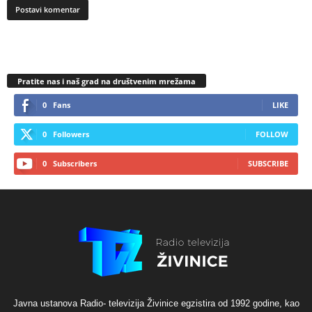
Pratite nas i naš grad na društvenim mrežama
0
Fans
LIKE
0
Followers
FOLLOW
0
Subscribers
SUBSCRIBE
Javna ustanova Radio- televizija Živinice egzistira od 1992 godine, kao