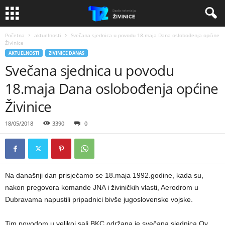
Početna
aktuelnosti
Svečana sjednica u povodu 18.maja Dana oslobođenja općine
Živinice
AKTUELNOSTI
ZIVINICE DANAS
Svečana sjednica u povodu
18.maja Dana oslobođenja općine
Živinice
18/05/2018
3390
0
Na današnji dan prisjećamo se 18.maja 1992.godine, kada su,
nakon pregovora komande JNA i živiničkih vlasti, Aerodrom u
Dubravama napustili pripadnici bivše jugoslovenske vojske.
Tim povodom u velikoj sali BKC održana je svečana sjednica Ov,