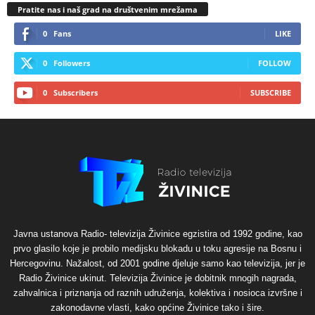
Pratite nas i naš grad na društvenim mrežama
0
Fans
LIKE
0
Followers
FOLLOW
0
Subscribers
SUBSCRIBE
Javna ustanova Radio- televizija Živinice egzistira od 1992 godine, kao
prvo glasilo koje je probilo medijsku blokadu u toku agresije na Bosnu i
Hercegovinu. Nažalost, od 2001 godine djeluje samo kao televizija, jer je
Radio Živinice ukinut. Televizija Živinice je dobitnik mnogih nagrada,
zahvalnica i priznanja od raznih udruženja, kolektiva i nosioca izvršne i
zakonodavne vlasti, kako općine Živinice tako i šire.