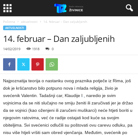
Početna
aktuelnosti
14. februar – Dan zaljubljenih
AKTUELNOSTI
14. februar – Dan zaljubljenih
14/02/2019
1918
0
Najpoznatija teorija o nastanku ovog praznika potječe iz Rima, još
dok je kršćanstvo bilo potpuno nova i mlada religija, živio je
svećenik Valentin. Tadašnji car, Klaudije I
.
, naredio je svim
vojnicima da se niti slučajno ne smiju ženiti ili zaručivati jer je držao
da se vojnici (kao oženjeni ili zaručeni muškarci) neće htjeti boriti u
njegovim ratovima, već će radije ostajati kod kuće sa svojim
obiteljima. Svi svećenici odlučili su poštovati ovu carevu odluku, pa
nisu više htjeli vršiti sam obred vjenčanja. Međutim, svećenik po