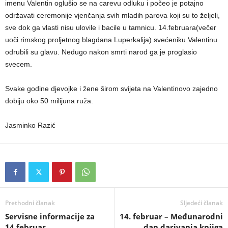
imenu Valentin oglušio se na carevu odluku i počeo je potajno
održavati ceremonije vjenčanja svih mladih parova koji su to željeli,
sve dok ga vlasti nisu ulovile i bacile u tamnicu. 14.februara(večer
uoči rimskog proljetnog blagdana Luperkalija) svećeniku Valentinu
odrubili su glavu. Nedugo nakon smrti narod ga je proglasio
svecem.
Svake godine djevojke i žene širom svijeta na Valentinovo zajedno
dobiju oko 50 milijuna ruža.
Jasminko Razić
Prethodni članak
Sljedeći članak
Servisne informacije za
14. februar – Međunarodni
14.februar
dan darivanja knjiga