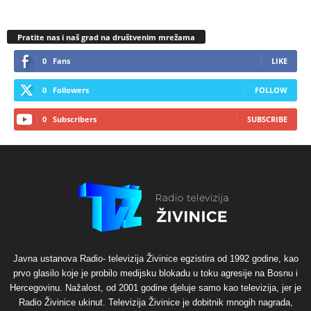
Pratite nas i naš grad na društvenim mrežama
0
Fans
LIKE
0
Followers
FOLLOW
0
Subscribers
SUBSCRIBE
Javna ustanova Radio- televizija Živinice egzistira od 1992 godine, kao
prvo glasilo koje je probilo medijsku blokadu u toku agresije na Bosnu i
Hercegovinu. Nažalost, od 2001 godine djeluje samo kao televizija, jer je
Radio Živinice ukinut. Televizija Živinice je dobitnik mnogih nagrada,