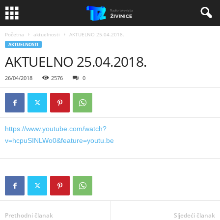
Početna
aktuelnosti
AKTUELNO 25.04.2018.
AKTUELNOSTI
AKTUELNO 25.04.2018.
26/04/2018
2576
0
https://www.youtube.com/watch?
v=hcpuSINLWo0&feature=youtu.be
Prethodni članak
Sljedeći članak