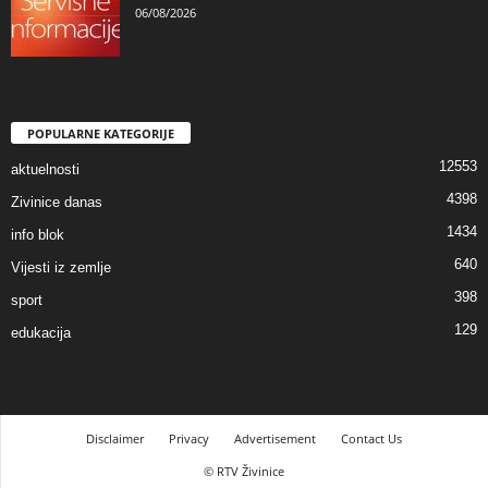
06/08/2026
POPULARNE KATEGORIJE
12553
aktuelnosti
4398
Zivinice danas
1434
info blok
640
Vijesti iz zemlje
398
sport
129
edukacija
Disclaimer
Privacy
Advertisement
Contact Us
© RTV Živinice