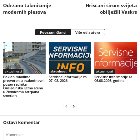
Održano takmičenje
Hrišćani širom svijeta
modernih plesova
obilježili Vaskrs
Povezani članci
Više od autora
aktuelnosti
aktuelnosti
aktuelnosti
Poklon mladima
Servisne informacije za
Servisne informacije za
pretvoren u svakodnevni
07. 08. 2026.
06.08.2026. godine
posao radnika:
Omladinska ljetna scena
u Živinicama zatrpana
smećem
Ostavi komentar