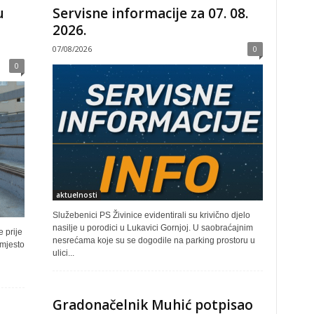
u
Servisne informacije za 07. 08.
2026.
07/08/2026
0
0
aktuelnosti
Služebenici PS Živinice evidentirali su krivično djelo
nasilje u porodici u Lukavici Gornjoj. U saobraćajnim
 prije
nesrećama koje su se dogodile na parking prostoru u
 mjesto
ulici...
Gradonačelnik Muhić potpisao