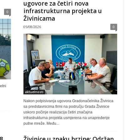
ugovore za četiri nova
infrastrukturna projekta u
0
Živinicama
05/08/2026
0
etni
aktuelnosti
Nakon potpisivanja ugovora Gradonačelnika Živinica
sa predstavnicima firmi na području Grada Živinice
uskoro počinje realizacija četiri značajna
infrastrukturna projekta usmjerena na unapređenje
putne mreže. Među...
8.
Živinice u znaku brzine: Održan