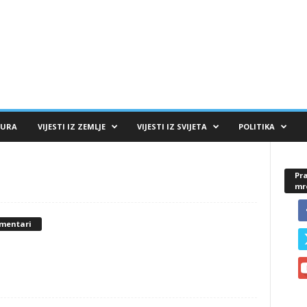
TURA
VIJESTI IZ ZEMLJE
VIJESTI IZ SVIJETA
POLITIKA
Pra
mr
omentari