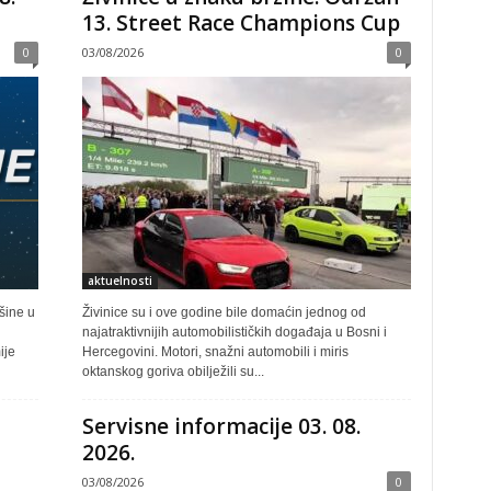
13. Street Race Champions Cup
0
03/08/2026
0
aktuelnosti
šine u
Živinice su i ove godine bile domaćin jednog od
najatraktivnijih automobilističkih događaja u Bosni i
ije
Hercegovini. Motori, snažni automobili i miris
oktanskog goriva obilježili su...
Servisne informacije 03. 08.
2026.
03/08/2026
0