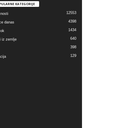
PULARNE KATEGORIJE
12553
nosti
4398
ice danas
1434
lok
640
i iz zemlje
398
129
cija