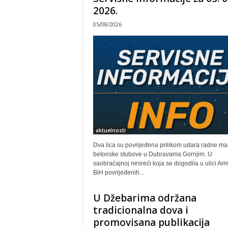
2026.
05/08/2026
aktuelnosti
Dva lica su povrijeđena prilikom udara radne ma
betonske stubove u Dubravama Gornjim. U
saobraćajnoj nesreći koja se dogodila u ulici Arm
BiH povrijeđenih...
U Džebarima održana
tradicionalna dova i
promovisana publikacija