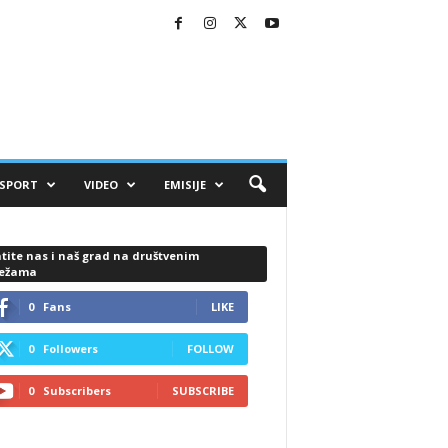
SPORT
VIDEO
EMISIJE
tite nas i naš grad na društvenim
ežama
0
Fans
LIKE
0
Followers
FOLLOW
0
Subscribers
SUBSCRIBE