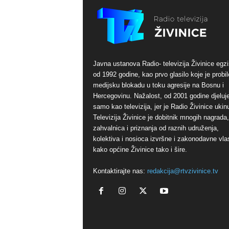
Javna ustanova Radio- televizija Živinice egzi
od 1992 godine, kao prvo glasilo koje je probil
medijsku blokadu u toku agresije na Bosnu i
Hercegovinu. Nažalost, od 2001 godine djeluj
samo kao televizija, jer je Radio Živinice ukinu
Televizija Živinice je dobitnik mnogih nagrada,
zahvalnica i priznanja od raznih udruženja,
kolektiva i nosioca izvršne i zakonodavne vlas
kako općine Živinice tako i šire.
Kontaktirajte nas:
redakcija@rtvzivinice.tv