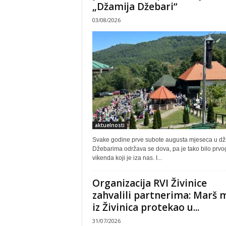
„Džamija Džebari“
03/08/2026
aktuelnosti
Svake godine prve subote augusta mjeseca u dža
Džebarima održava se dova, pa je tako bilo prv
vikenda koji je iza nas. I...
Organizacija RVI Živinice
zahvalili partnerima: Marš 
iz Živinica protekao u...
31/07/2026