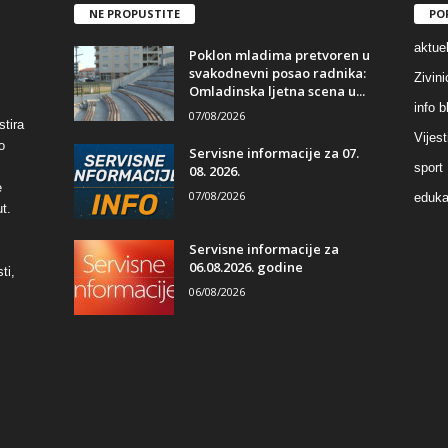
NE PROPUSTITE
PO
aktuel
Poklon mladima pretvoren u
svakodnevni posao radnika:
Zivin
Omladinska ljetna scena u...
info b
07/08/2026
stira
Vijest
o
Servisne informacije za 07.
sport
08. 2026.
e
07/08/2026
eduka
t.
Servisne informacije za
06.08.2026. godine
ti,
06/08/2026