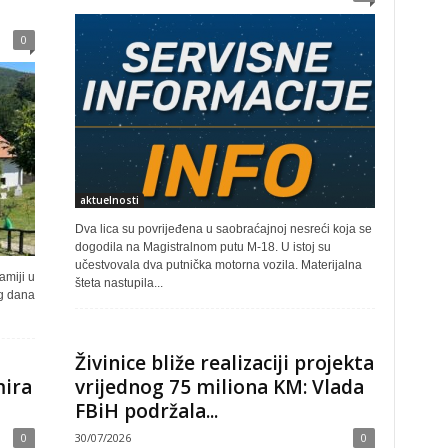
0
aktuelnosti
Dva lica su povrijeđena u saobraćajnoj nesreći koja se
dogodila na Magistralnom putu M-18. U istoj su
učestvovala dva putnička motorna vozila. Materijalna
miji u
šteta nastupila...
og dana
Živinice bliže realizaciji projekta
mira
vrijednog 75 miliona KM: Vlada
FBiH podržala...
0
30/07/2026
0