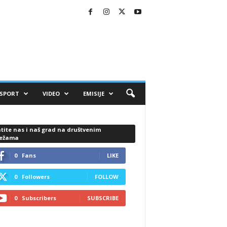
SPORT
VIDEO
EMISIJE
tite nas i naš grad na društvenim
ežama
0
Fans
LIKE
0
Followers
FOLLOW
0
Subscribers
SUBSCRIBE