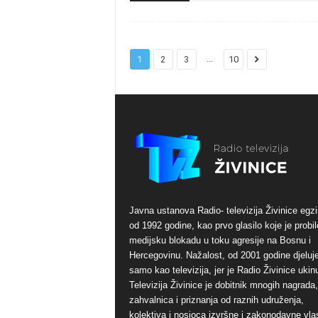
...
1
2
3
10
Javna ustanova Radio- televizija Živinice egzi
od 1992 godine, kao prvo glasilo koje je probil
medijsku blokadu u toku agresije na Bosnu i
Hercegovinu. Nažalost, od 2001 godine djeluj
samo kao televizija, jer je Radio Živinice ukinu
Televizija Živinice je dobitnik mnogih nagrada,
zahvalnica i priznanja od raznih udruženja,
kolektiva i nosioca izvršne i zakonodavne vlas