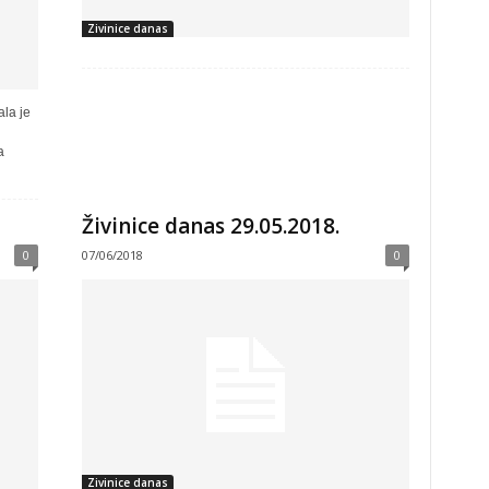
Zivinice danas
la je
a
Živinice danas 29.05.2018.
0
07/06/2018
0
Zivinice danas