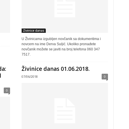
Zivinice danas
U Živinicama izgubljen novčanik sa dokumentima i
novcem na ime Derva Suljić. Ukoliko pronađete
novčanik možete se javiti na broj telefona 060 347
7517.
da:
Živinice danas 01.06.2018.
d
07/06/2018
0
0