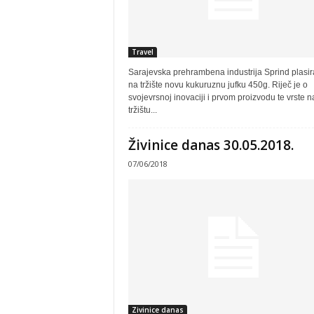
Travel
Sarajevska prehrambena industrija Sprind plasira
na tržište novu kukuruznu jufku 450g. Riječ je o
svojevrsnoj inovaciji i prvom proizvodu te vrste n
tržištu...
Živinice danas 30.05.2018.
07/06/2018
Zivinice danas