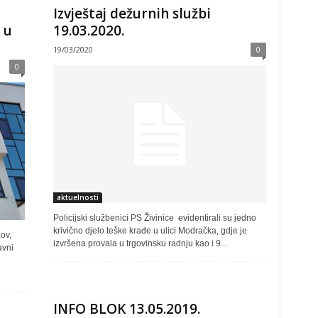
Izvještaj dežurnih službi
 u
19.03.2020.
19/03/2020
0
0
aktuelnosti
Policijski službenici PS Živinice evidentirali su jedno
krivično djelo teške krađe u ulici Modračka, gdje je
ov,
izvršena provala u trgovinsku radnju kao i 9...
avni
INFO BLOK 13.05.2019.