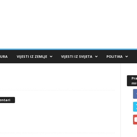
TURA
VIJESTI IZ ZEMLJE
VIJESTI IZ SVIJETA
POLITIKA
Pra
mr
entari