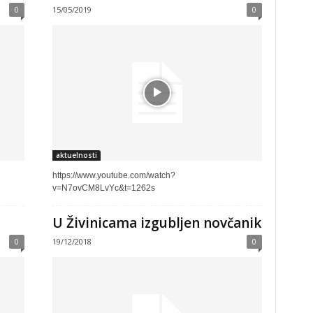
0
15/05/2019
0
aktuelnosti
https://www.youtube.com/watch?
v=N7ovCM8LvYc&t=1262s
U Živinicama izgubljen novčanik
0
19/12/2018
0