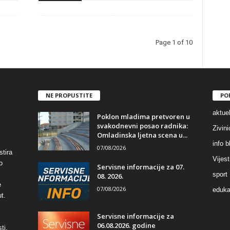
Page 1 of 10
NE PROPUSTITE
PO
aktuel
Poklon mladima pretvoren u
svakodnevni posao radnika:
Zivin
Omladinska ljetna scena u...
info b
07/08/2026
stira
Vijest
o
Servisne informacije za 07.
sport
08. 2026.
e
07/08/2026
eduka
t.
Servisne informacije za
06.08.2026. godine
ti,