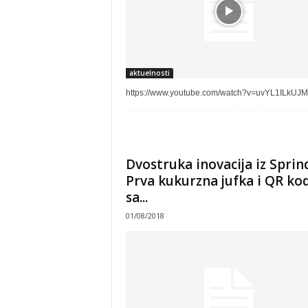
aktuelnosti
https://www.youtube.com/watch?v=uvYL1ILkUJM
Dvostruka inovacija iz Sprin
Prva kukurzna jufka i QR ko
sa...
01/08/2018