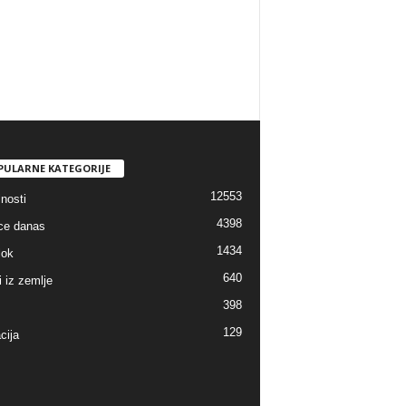
PULARNE KATEGORIJE
12553
nosti
4398
ice danas
1434
lok
640
i iz zemlje
398
129
cija