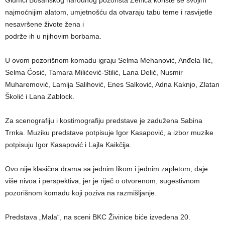
najmoćnijim alatom, umjetnošću da otvaraju tabu teme i rasvijetle
nesavršene živote žena i
podrže ih u njihovim borbama.
U ovom pozorišnom komadu igraju Selma Mehanović, Anđela Ilić,
Selma Ćosić, Tamara Milićević-Stilić, Lana Delić, Nusmir
Muharemović, Lamija Salihović, Enes Salković, Adna Kaknjo, Zlatan
Školić i Lana Zablock.
Za scenografiju i kostimografiju predstave je zadužena Sabina
Trnka. Muziku predstave potpisuje Igor Kasapović, a izbor muzike
potpisuju Igor Kasapović i Lajla Kaikčija.
Ovo nije klasična drama sa jednim likom i jednim zapletom, daje
više nivoa i perspektiva, jer je riječ o otvorenom, sugestivnom
pozorišnom komadu koji poziva na razmišljanje.
Predstava „Mala“, na sceni BKC Živinice biće izvedena 20.