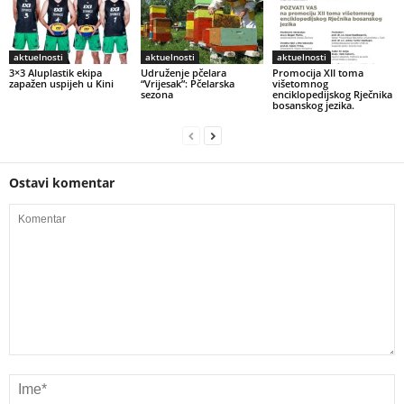
aktuelnosti
aktuelnosti
aktuelnosti
3×3 Aluplastik ekipa
Udruženje pčelara
Promocija XII toma
zapažen uspijeh u Kini
“Vrijesak”: Pčelarska
višetomnog
sezona
enciklopedijskog Rječnika
bosanskog jezika.
Ostavi komentar