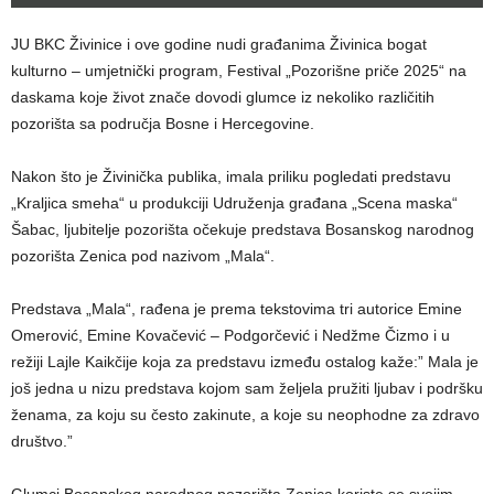
JU BKC Živinice i ove godine nudi građanima Živinica bogat
kulturno – umjetnički program, Festival „Pozorišne priče 2025“ na
daskama koje život znače dovodi glumce iz nekoliko različitih
pozorišta sa područja Bosne i Hercegovine.
Nakon što je Živinička publika, imala priliku pogledati predstavu
„Kraljica smeha“ u produkciji Udruženja građana „Scena maska“
Šabac, ljubitelje pozorišta očekuje predstava Bosanskog narodnog
pozorišta Zenica pod nazivom „Mala“.
Predstava „Mala“, rađena je prema tekstovima tri autorice Emine
Omerović, Emine Kovačević – Podgorčević i Nedžme Čizmo i u
režiji Lajle Kaikčije koja za predstavu između ostalog kaže:” Mala je
još jedna u nizu predstava kojom sam željela pružiti ljubav i podršku
ženama, za koju su često zakinute, a koje su neophodne za zdravo
društvo.”
Glumci Bosanskog narodnog pozorišta Zenica koriste se svojim