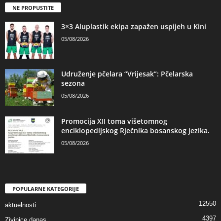
NE PROPUSTITE
3×3 Aluplastik ekipa zapažen uspijeh u Kini
05/08/2026
Udruženje pčelara “Vrijesak”: Pčelarska
sezona
05/08/2026
Promocija XII toma višetomnog
enciklopedijskog Rječnika bosanskog jezika.
05/08/2026
POPULARNE KATEGORIJE
12550
aktuelnosti
4397
Zivinice danas