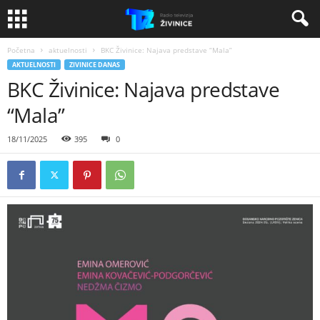
Početna
aktuelnosti
BKC Živinice: Najava predstave “Mala”
AKTUELNOSTI
ZIVINICE DANAS
BKC Živinice: Najava predstave
“Mala”
18/11/2025
395
0