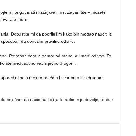
te mi prigovarati i kažnjavati me. Zapamtite – možete
igovarate meni.
anja. Dopustite mi da pogriješim kako bih mogao naučiti iz
ti sposoban da donosim pravilne odluke.
ikend. Potreban vam je odmor od mene, a i meni od vas. To
kako ste međusobno važni jedno drugom.
e uporedjujete s mojom braćom i sestrama ili s drugom
da osjećam da način na koji ja to radim nije dovoljno dobar