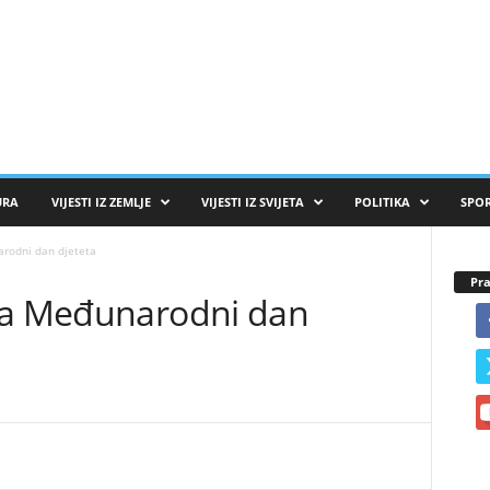
URA
VIJESTI IZ ZEMLJE
VIJESTI IZ SVIJETA
POLITIKA
SPO
rodni dan djeteta
Pra
ava Međunarodni dan