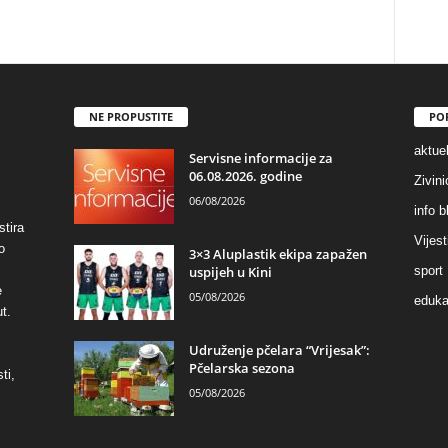
NE PROPUSTITE
PO
aktuel
Servisne informacije za
06.08.2026. godine
Zivin
06/08/2026
info b
stira
Vijest
o
3×3 Aluplastik ekipa zapažen
uspijeh u Kini
sport
e
05/08/2026
eduka
t.
Udruženje pčelara “Vrijesak”:
Pčelarska sezona
ti,
05/08/2026