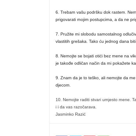
6. Trebam vašu podršku dok rastem. Nemoj
prigovarati mojim postupcima, a da ne pr
7. Pružite mi slobodu samostalnog odlučiv
vlastitih grešaka. Tako ću jednog dana bi
8. Nemojte se bojati otići bez mene na v
je takođe odličan način da mi pokažete 
9. Znam da je to teško, ali nemojte da m
djecom.
10. Nemojte raditi stvari umjesto mene. Ta
i i da vas razočarava.
Jasminko Razić