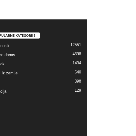
PULARNE KATEGORIJE
12551
nosti
4398
ice danas
1434
lok
640
i iz zemlje
398
129
cija