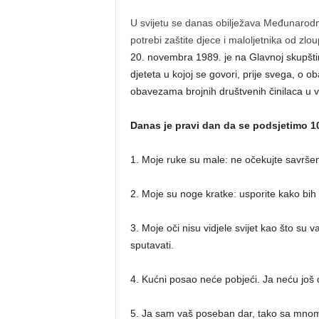
U svijetu se danas obilježava Međunarodni da
potrebi zaštite djece i maloljetnika od zlou
20. novembra 1989. je na Glavnoj skupšti
djeteta u kojoj se govori, prije svega, o
obavezama brojnih društvenih činilaca u ve
Danas je pravi dan da se podsjetimo 10 
1. Moje ruke su male: ne očekujte savrše
2. Moje su noge kratke: usporite kako bih
3. Moje oči nisu vidjele svijet kao što su
sputavati.
4. Kućni posao neće pobjeći. Ja neću još
5. Ja sam vaš poseban dar, tako sa mnom