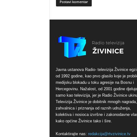
Javna ustanova Radio- televizija Živinice egzi
od 1992 godine, kao prvo glasilo koje je probil
medijsku blokadu u toku agresije na Bosnu i
Hercegovinu. Nažalost, od 2001 godine djeluj
samo kao televizija, jer je Radio Živinice ukinu
Televizija Živinice je dobitnik mnogih nagrada,
zahvalnica i priznanja od raznih udruženja,
kolektiva i nosioca izvršne i zakonodavne vlas
kako općine Živinice tako i šire.
Kontaktirajte nas:
redakcija@rtvzivinice.tv