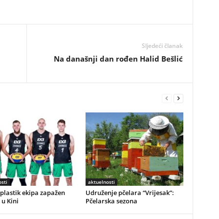
Sljedeći članak
Na današnji dan rođen Halid Bešlić
sti
aktuelnosti
plastik ekipa zapažen
Udruženje pčelara “Vrijesak”:
 u Kini
Pčelarska sezona