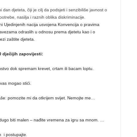
n djeteta, čiji je cilj da podsjeti i senzibiliše javnost o
potrebe, nasilja i raznih oblika diskriminacije.
ni Ujedinjenih nacija usvojena Konvencija o pravima
 obavezama odraslih u odnosu prema djetetu kao i o
zi zaštite djeteta.
dječijih zapovijesti:
nstvo dok spremam krevet, crtam ili bacam loptu.
 vas mogao stići.
 vaše: pomozite mi da otkrijem svijet. Nemojte me…
 dugo biti malen – nađite vremena za igru sa mnom. …
 i postupajte.