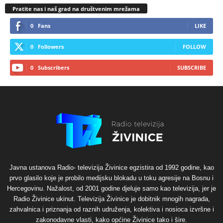
Pratite nas i naš grad na društvenim mrežama
0
Fans
LIKE
0
Followers
FOLLOW
0
Subscribers
SUBSCRIBE
Javna ustanova Radio- televizija Živinice egzistira od 1992 godine, kao
prvo glasilo koje je probilo medijsku blokadu u toku agresije na Bosnu i
Hercegovinu. Nažalost, od 2001 godine djeluje samo kao televizija, jer je
Radio Živinice ukinut. Televizija Živinice je dobitnik mnogih nagrada,
zahvalnica i priznanja od raznih udruženja, kolektiva i nosioca izvršne i
zakonodavne vlasti, kako općine Živinice tako i šire.