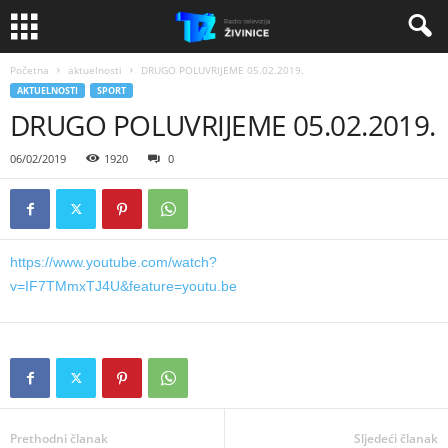
Početna
aktuelnosti
DRUGO POLUVRIJEME 05.02.2019.
AKTUELNOSTI
SPORT
DRUGO POLUVRIJEME 05.02.2019.
06/02/2019
1920
0
https://www.youtube.com/watch?
v=IF7TMmxTJ4U&feature=youtu.be
Prethodni članak
Sljedeći članak