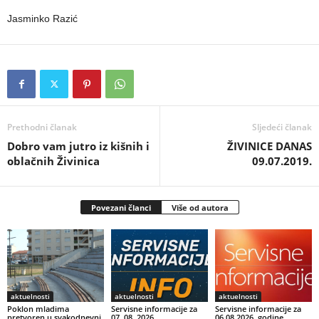
Jasminko Razić
Prethodni članak
Sljedeći članak
Dobro vam jutro iz kišnih i
ŽIVINICE DANAS
oblačnih Živinica
09.07.2019.
Povezani članci
Više od autora
aktuelnosti
aktuelnosti
aktuelnosti
Poklon mladima
Servisne informacije za
Servisne informacije za
pretvoren u svakodnevni
07. 08. 2026.
06.08.2026. godine