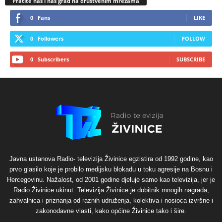
Pratite nas i naš grad na društvenim mrežama
0
Fans
LIKE
0
Followers
FOLLOW
0
Subscribers
SUBSCRIBE
Javna ustanova Radio- televizija Živinice egzistira od 1992 godine, kao
prvo glasilo koje je probilo medijsku blokadu u toku agresije na Bosnu i
Hercegovinu. Nažalost, od 2001 godine djeluje samo kao televizija, jer je
Radio Živinice ukinut. Televizija Živinice je dobitnik mnogih nagrada,
zahvalnica i priznanja od raznih udruženja, kolektiva i nosioca izvršne i
zakonodavne vlasti, kako općine Živinice tako i šire.