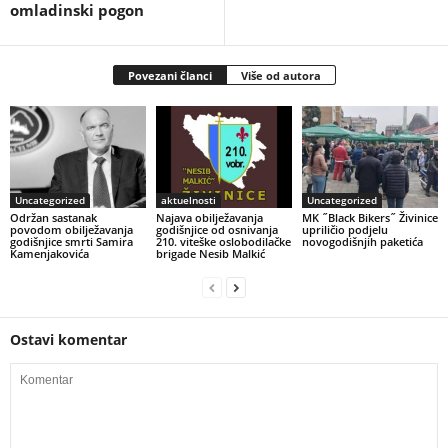
omladinski pogon
Povezani članci
Više od autora
Uncategorized
aktuelnosti
Uncategorized
Održan sastanak
Najava obilježavanja
MK ˝Black Bikers˝ Živinice
povodom obilježavanja
godišnjice od osnivanja
upriličio podjelu
godišnjice smrti Samira
210. viteške oslobodilačke
novogodišnjih paketića
Kamenjakovića
brigade Nesib Malkić
Ostavi komentar