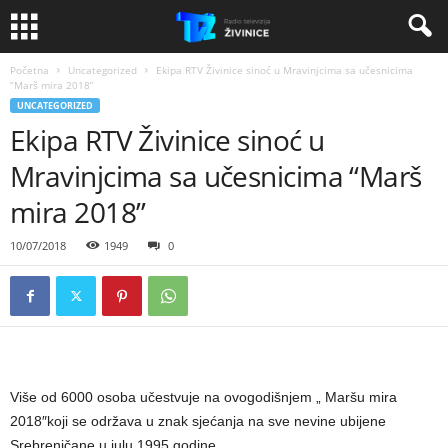
Početna
Uncategorized
Ekipa RTV Živinice sinoć u Mravinjcima sa učesnicima
“Marš mira 2018”
UNCATEGORIZED
Ekipa RTV Živinice sinoć u
Mravinjcima sa učesnicima “Marš
mira 2018”
10/07/2018
1949
0
Više od 6000 osoba učestvuje na ovogodišnjem „ Maršu mira
2018″koji se održava u znak sjećanja na sve nevine ubijene
Srebreničane u julu 1995 godine.