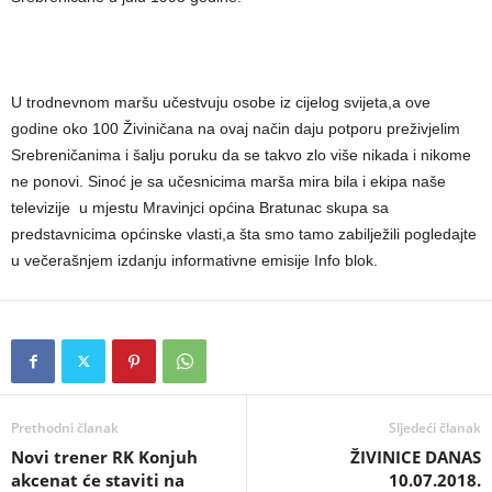
U trodnevnom maršu učestvuju osobe iz cijelog svijeta,a ove
godine oko 100 Živiničana na ovaj način daju potporu preživjelim
Srebreničanima i šalju poruku da se takvo zlo više nikada i nikome
ne ponovi. Sinoć je sa učesnicima marša mira bila i ekipa naše
televizije u mjestu Mravinjci općina Bratunac skupa sa
predstavnicima općinske vlasti,a šta smo tamo zabilježili pogledajte
u večerašnjem izdanju informativne emisije Info blok.
Prethodni članak
Sljedeći članak
Novi trener RK Konjuh
ŽIVINICE DANAS
akcenat će staviti na
10.07.2018.