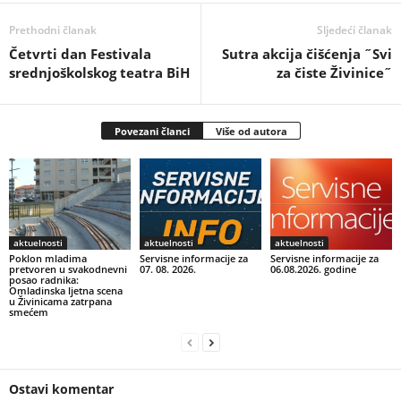
Prethodni članak
Sljedeći članak
Četvrti dan Festivala
Sutra akcija čišćenja ˝Svi
srednjoškolskog teatra BiH
za čiste Živinice˝
Povezani članci
Više od autora
aktuelnosti
aktuelnosti
aktuelnosti
Poklon mladima
Servisne informacije za
Servisne informacije za
pretvoren u svakodnevni
07. 08. 2026.
06.08.2026. godine
posao radnika:
Omladinska ljetna scena
u Živinicama zatrpana
smećem
Ostavi komentar