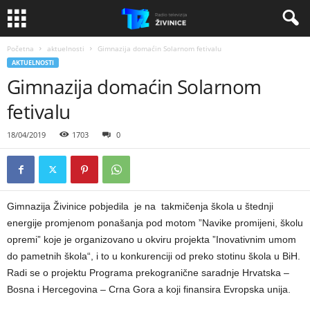
Početna
aktuelnosti
Gimnazija domaćin Solarnom fetivalu
AKTUELNOSTI
Gimnazija domaćin Solarnom
fetivalu
18/04/2019
1703
0
Gimnazija Živinice pobjedila je na takmičenja škola u štednji
energije promjenom ponašanja pod motom ”Navike promijeni, školu
opremi” koje je organizovano u okviru projekta ”Inovativnim umom
do pametnih škola“, i to u konkurenciji od preko stotinu škola u BiH.
Radi se o projektu Programa prekogranične saradnje Hrvatska –
Bosna i Hercegovina – Crna Gora a koji finansira Evropska unija.