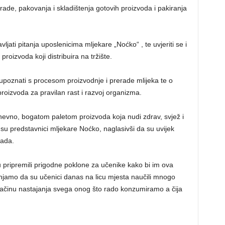
ade, pakovanja i skladištenja gotovih proizvoda i pakiranja
vljati pitanja uposlenicima mljekare „Noćko“ , te uvjeriti se i
proizvoda koji distribuira na tržište.
upoznati s procesom proizvodnje i prerade mlijeka te o
proizvoda za pravilan rast i razvoj organizma.
evno, bogatom paletom proizvoda koja nudi zdrav, svjež i
i su predstavnici mljekare Noćko, naglasivši da su uvijek
rada.
u pripremili prigodne poklone za učenike kako bi im ova
njamo da su učenici danas na licu mjesta naučili mnogo
 načinu nastajanja svega onog što rado konzumiramo a čija