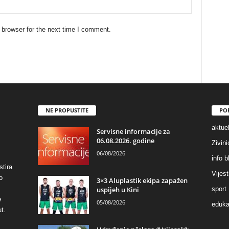
 browser for the next time I comment.
NE PROPUSTITE
PO
aktuel
Servisne informacije za
06.08.2026. godine
Zivin
06/08/2026
info b
stira
Vijest
o
3×3 Aluplastik ekipa zapažen
uspijeh u Kini
sport
e
05/08/2026
eduka
t.