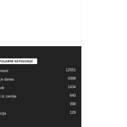
PULARNE KATEGORIJE
12551
nosti
4398
ice danas
1434
lok
640
i iz zemlje
398
129
cija