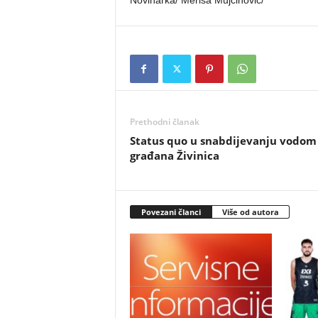
Novinarka/ Merisa Mujčinović/
Prethodni članak
Status quo u snabdijevanju vodom
građana Živinica
Povezani članci
Više od autora