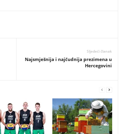
Sljedeći članak
Najsmješnija i najčudnija prezimena u
Hercegovini