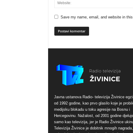
Save my name, email, and website in this
Javna ustanova Radio- televizija Živinice egzi
od 1992 godine, kao prvo glasilo koje je probil
medijsku blokadu u toku agresije na Bosnu i
Hercegovinu. Nažalost, od 2001 godine djeluj
samo kao televizija, jer je Radio Živinice ukinu
Televizija Živinice je dobitnik mnogih nagrada,