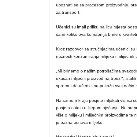
upoznati se sa procesom proizvodnje, prer
za transport.
Učenici su imali priliku na licu mjesta posta
sami koliko ova komapnija brine o kvaliteti 
Kroz razgovor sa stručnjacima učenici su 
nužnosti konzumiranja mlijeka i mliječnih 
„Mi brinemo o našim potrošačima svakodn
ukusan mliječni proizvod na trpezi“, istakl
spremni da učenicima pokažu svoj način 
Na samom kraju posjete mljekati vlsnici s
posjeta ostala u lijepom sjećanju. Ne sum
više o mlijeku i mliječnim proizvodima te
je bazna osnova mlijeko.