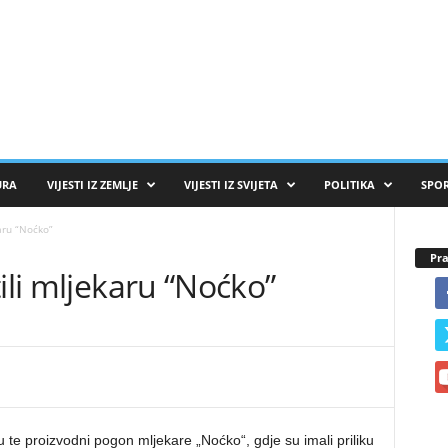
URA
VIJESTI IZ ZEMLJE
VIJESTI IZ SVIJETA
POLITIKA
SPO
aru “Noćko”
Pra
ili mljekaru “Noćko”
u te proizvodni pogon mljekare „Noćko“, gdje su imali priliku