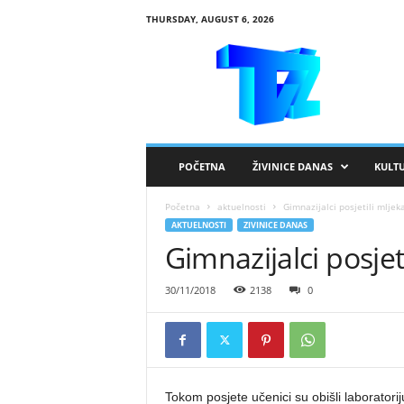
THURSDAY, AUGUST 6, 2026
R
T
V
Ž
i
v
i
POČETNA
ŽIVINICE DANAS
KULT
n
i
Početna
aktuelnosti
Gimnazijalci posjetili mljek
c
AKTUELNOSTI
ZIVINICE DANAS
e
Gimnazijalci posjet
30/11/2018
2138
0
Tokom posjete učenici su obišli laboratorij