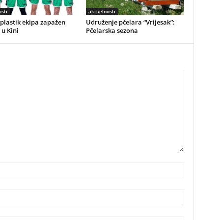
sti
aktuelnosti
plastik ekipa zapažen
Udruženje pčelara “Vrijesak”:
 u Kini
Pčelarska sezona