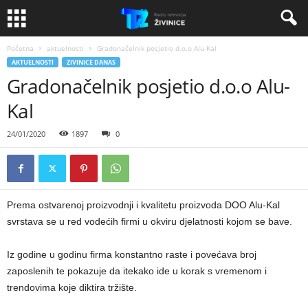
Početna
aktuelnosti
Gradonačelnik posjetio d.o.o Alu-Kal
AKTUELNOSTI
ZIVINICE DANAS
Gradonačelnik posjetio d.o.o Alu-
Kal
24/01/2020
1897
0
Prema ostvarenoj proizvodnji i kvalitetu proizvoda DOO Alu-Kal
svrstava se u red vodećih firmi u okviru djelatnosti kojom se bave.
Iz godine u godinu firma konstantno raste i povećava broj
zaposlenih te pokazuje da itekako ide u korak s vremenom i
trendovima koje diktira tržište.