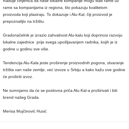
Raduje činjenica da naše lokalne kompanije mogu stati rame uz
rame sa kompanijama iz regiona, što pokazuju kvalitetom
proizvoda koji plasiraju. To dokazuje i Alu-Kal, čiji proizvod je
prepoznatljiv na tržištu.
Gradonačelnik je izrazio zahvalnost Alu-kalu koji doprinosi razvoju
lokalne zajednice prije svega upošljavanjem radnika, kojih je iz
godine u godinu sve više.
Tendencija Alu-Kala jeste proširenje proizvodnih pogona, stvaranje
tržišta van naše zemlje, već izvoze u Srbiju a kako kažu ove godine
će proširiti izvoz.
Ne sumnjamo da će se poslovna priča Alu-Kal-a proširivati i biti
brend našeg Grada.
Merisa Mujčinović Husić