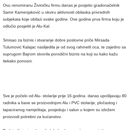
Ovu renomiranu Živiničku firmu danas je posjetio gradonačelnik
Samir Kamenjaković u okviru aktivnosti obilaska privrednih
subjekata koje obilazi svake godine. Ove godine prva firma koju je
odlučio posjetiti je Alu-Kal.
Smisao za biznis i stvaranje dobre poslovne priče Mirsada
Tulumović Kalajac naslijedila je od svog rahmetli oca, te zajedno sa
suprugom Bajrom stvorila porodični biznis na koji su kako kažu
itekako ponosni.
Sve je počelo od Alu- stolarije prije 16.godina. danas upošljavaju 80
radnika a bave se proizvodnjom Alu i PVC stolarije, pločastog i
tapaciranog namještaja, posjeduju i salun u kojem su izloženi
proizvodi potrebni za kućanstvo.