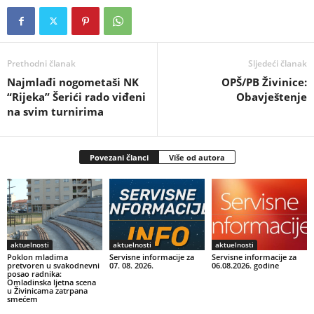
Prethodni članak
Sljedeći članak
Najmlađi nogometaši NK
OPŠ/PB Živinice:
“Rijeka” Šerići rado viđeni
Obavještenje
na svim turnirima
Povezani članci
Više od autora
aktuelnosti
aktuelnosti
aktuelnosti
Poklon mladima
Servisne informacije za
Servisne informacije za
pretvoren u svakodnevni
07. 08. 2026.
06.08.2026. godine
posao radnika:
Omladinska ljetna scena
u Živinicama zatrpana
smećem