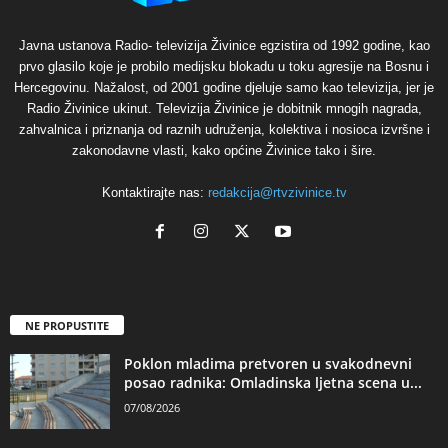
Javna ustanova Radio- televizija Živinice egzistira od 1992 godine, kao
prvo glasilo koje je probilo medijsku blokadu u toku agresije na Bosnu i
Hercegovinu. Nažalost, od 2001 godine djeluje samo kao televizija, jer je
Radio Živinice ukinut. Televizija Živinice je dobitnik mnogih nagrada,
zahvalnica i priznanja od raznih udruženja, kolektiva i nosioca izvršne i
zakonodavne vlasti, kako općine Živinice tako i šire.
Kontaktirajte nas:
redakcija@rtvzivinice.tv
NE PROPUSTITE
Poklon mladima pretvoren u svakodnevni
posao radnika: Omladinska ljetna scena u...
07/08/2026