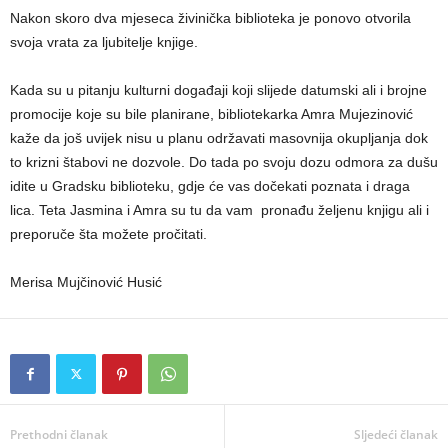
Nakon skoro dva mjeseca živinička biblioteka je ponovo otvorila
svoja vrata za ljubitelje knjige.
Kada su u pitanju kulturni događaji koji slijede datumski ali i brojne
promocije koje su bile planirane, bibliotekarka Amra Mujezinović
kaže da još uvijek nisu u planu održavati masovnija okupljanja dok
to krizni štabovi ne dozvole. Do tada po svoju dozu odmora za dušu
idite u Gradsku biblioteku, gdje će vas dočekati poznata i draga
lica. Teta Jasmina i Amra su tu da vam pronađu željenu knjigu ali i
preporuče šta možete pročitati.
Merisa Mujčinović Husić
Prethodni članak
Sljedeći članak