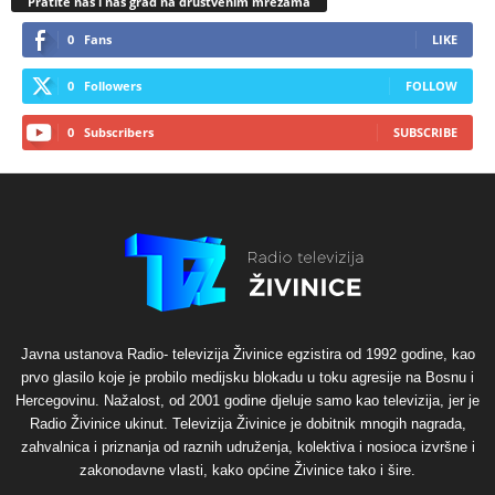
Pratite nas i naš grad na društvenim mrežama
0
Fans
LIKE
0
Followers
FOLLOW
0
Subscribers
SUBSCRIBE
Javna ustanova Radio- televizija Živinice egzistira od 1992 godine, kao
prvo glasilo koje je probilo medijsku blokadu u toku agresije na Bosnu i
Hercegovinu. Nažalost, od 2001 godine djeluje samo kao televizija, jer je
Radio Živinice ukinut. Televizija Živinice je dobitnik mnogih nagrada,
zahvalnica i priznanja od raznih udruženja, kolektiva i nosioca izvršne i
zakonodavne vlasti, kako općine Živinice tako i šire.