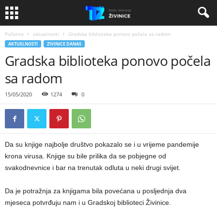
Početna
aktuelnosti
Gradska biblioteka ponovo počela sa radom
AKTUELNOSTI
ZIVINICE DANAS
Gradska biblioteka ponovo počela
sa radom
15/05/2020
1274
0
Da su knjige najbolje društvo pokazalo se i u vrijeme pandemije
krona virusa. Knjige su bile prilika da se pobjegne od
svakodnevnice i bar na trenutak odluta u neki drugi svijet.
Da je potražnja za knjigama bila povećana u posljednja dva
mjeseca potvrđuju nam i u Gradskoj biblioteci Živinice.