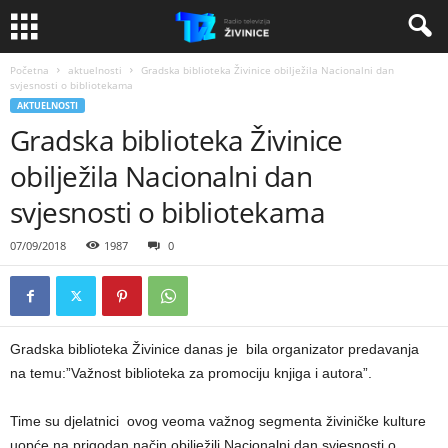
Početna
aktuelnosti
Gradska biblioteka Živinice obilježila Nacionalni dan
svjesnosti o bibliotekama
AKTUELNOSTI
Gradska biblioteka Živinice
obilježila Nacionalni dan
svjesnosti o bibliotekama
07/09/2018
1987
0
Gradska biblioteka Živinice danas je bila organizator predavanja
na temu:”Važnost biblioteka za promociju knjiga i autora”.
Time su djelatnici ovog veoma važnog segmenta živiničke kulture
uopće,na prigodan način obilježili Nacionalni dan svjesnosti o