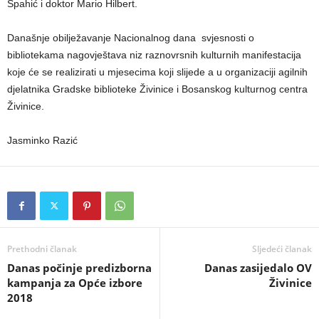
Spahić i doktor Mario Hilbert.
Današnje obilježavanje Nacionalnog dana svjesnosti o
bibliotekama nagovještava niz raznovrsnih kulturnih manifestacija
koje će se realizirati u mjesecima koji slijede a u organizaciji agilnih
djelatnika Gradske biblioteke Živinice i Bosanskog kulturnog centra
Živinice.
Jasminko Razić
Prethodni članak
Sljedeći članak
Danas počinje predizborna
Danas zasijedalo OV
kampanja za Opće izbore
Živinice
2018