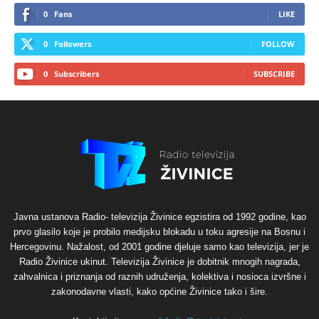
0
Fans
LIKE
0
Followers
FOLLOW
0
Subscribers
SUBSCRIBE
Javna ustanova Radio- televizija Živinice egzistira od 1992 godine, kao
prvo glasilo koje je probilo medijsku blokadu u toku agresije na Bosnu i
Hercegovinu. Nažalost, od 2001 godine djeluje samo kao televizija, jer je
Radio Živinice ukinut. Televizija Živinice je dobitnik mnogih nagrada,
zahvalnica i priznanja od raznih udruženja, kolektiva i nosioca izvršne i
zakonodavne vlasti, kako općine Živinice tako i šire.