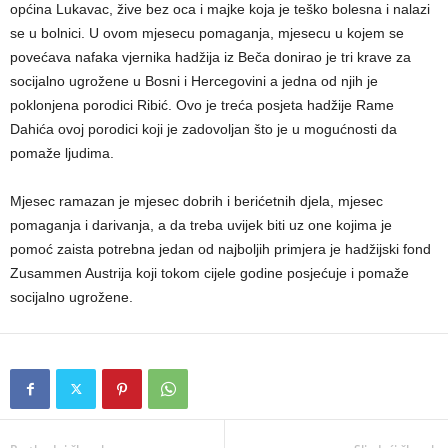
općina Lukavac, žive bez oca i majke koja je teško bolesna i nalazi
se u bolnici. U ovom mjesecu pomaganja, mjesecu u kojem se
povećava nafaka vjernika hadžija iz Beča donirao je tri krave za
socijalno ugrožene u Bosni i Hercegovini a jedna od njih je
poklonjena porodici Ribić. Ovo je treća posjeta hadžije Rame
Dahića ovoj porodici koji je zadovoljan što je u mogućnosti da
pomaže ljudima.
Mjesec ramazan je mjesec dobrih i berićetnih djela, mjesec
pomaganja i darivanja, a da treba uvijek biti uz one kojima je
pomoć zaista potrebna jedan od najboljih primjera je hadžijski fond
Zusammen Austrija koji tokom cijele godine posjećuje i pomaže
socijalno ugrožene.