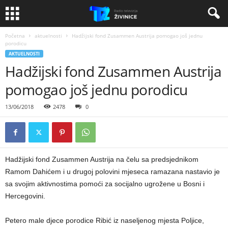
Početna
aktuelnosti
Hadžijski fond Zusammen Austrija pomogao još jednu
porodicu
AKTUELNOSTI
Hadžijski fond Zusammen Austrija
pomogao još jednu porodicu
13/06/2018
2478
0
Hadžijski fond Zusammen Austrija na čelu sa predsjednikom
Ramom Dahićem i u drugoj polovini mjeseca ramazana nastavio je
sa svojim aktivnostima pomoći za socijalno ugrožene u Bosni i
Hercegovini.
Petero male djece porodice Ribić iz naseljenog mjesta Poljice,