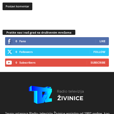
Pratite nas i naš grad na društvenim mrežama
0
Fans
LIKE
0
Followers
FOLLOW
0
Subscribers
SUBSCRIBE
Javna ustanova Radio- televizija Živinice egzistira od 1992 godine, kao