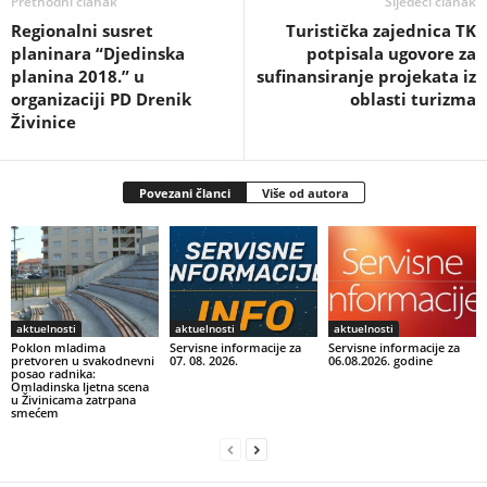
Prethodni članak
Sljedeći članak
Regionalni susret
Turistička zajednica TK
planinara “Djedinska
potpisala ugovore za
planina 2018.” u
sufinansiranje projekata iz
organizaciji PD Drenik
oblasti turizma
Živinice
Povezani članci
Više od autora
aktuelnosti
aktuelnosti
aktuelnosti
Poklon mladima
Servisne informacije za
Servisne informacije za
pretvoren u svakodnevni
07. 08. 2026.
06.08.2026. godine
posao radnika:
Omladinska ljetna scena
u Živinicama zatrpana
smećem