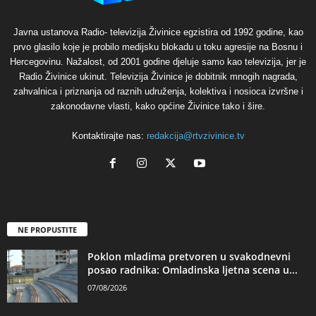
Javna ustanova Radio- televizija Živinice egzistira od 1992 godine, kao
prvo glasilo koje je probilo medijsku blokadu u toku agresije na Bosnu i
Hercegovinu. Nažalost, od 2001 godine djeluje samo kao televizija, jer je
Radio Živinice ukinut. Televizija Živinice je dobitnik mnogih nagrada,
zahvalnica i priznanja od raznih udruženja, kolektiva i nosioca izvršne i
zakonodavne vlasti, kako općine Živinice tako i šire.
Kontaktirajte nas:
redakcija@rtvzivinice.tv
NE PROPUSTITE
Poklon mladima pretvoren u svakodnevni
posao radnika: Omladinska ljetna scena u...
07/08/2026