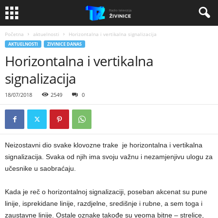
Početna
aktuelnosti
Horizontalna i vertikalna signalizacija
AKTUELNOSTI
ZIVINICE DANAS
Horizontalna i vertikalna
signalizacija
18/07/2018
2549
0
Neizostavni dio svake klovozne trake je horizontalna i vertikalna
signalizacija. Svaka od njih ima svoju važnu i nezamjenjivu ulogu za
učesnike u saobraćaju.
Kada je reč o horizontalnoj signalizaciji, poseban akcenat su pune
linije, isprekidane linije, razdjelne, središnje i rubne, a sem toga i
zaustavne linije. Ostale oznake takođe su veoma bitne – strelice,