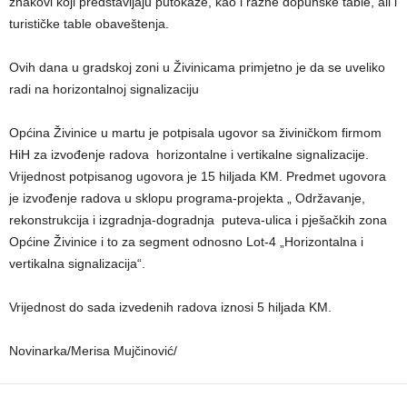
znakovi koji predstavljaju putokaze, kao i razne dopunske table, ali i
turističke table obaveštenja.
Ovih dana u gradskoj zoni u Živinicama primjetno je da se uveliko
radi na horizontalnoj signalizaciju
Općina Živinice u martu je potpisala ugovor sa živiničkom firmom
HiH za izvođenje radova horizontalne i vertikalne signalizacije.
Vrijednost potpisanog ugovora je 15 hiljada KM. Predmet ugovora
je izvođenje radova u sklopu programa-projekta „ Održavanje,
rekonstrukcija i izgradnja-dogradnja puteva-ulica i pješačkih zona
Općine Živinice i to za segment odnosno Lot-4 „Horizontalna i
vertikalna signalizacija“.
Vrijednost do sada izvedenih radova iznosi 5 hiljada KM.
Novinarka/Merisa Mujčinović/