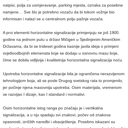
natpisi, polja za usmjeravanje, parking mjesta, oznaka za posebne
namjene… Sve što je potrebno vozaču da bi tokom vožnje bio
informisan i nalazi se u centralnom polju pažnje vozača.
A prvi elementi horizontalne signalizacije primjenjuju se još 1900.
godine na jednom putu u državi Mičigen u Sjedinjenim Američkim
Državama, da bi se trideset godina kasnije javila ideja o primjeni
svjetloodbojnih elemenata koje se dodaju u osnovnu masu boje,
čime se dobila vidljivija i kvalitetnija horizontalna signalizacija noću.
Upotreba horizontalne signalizacije bila je ograničena nerazvijenom
tehnologijom boja, ali se posle Drugog svetskog rata to promjenilo,
jer počinje njena masovnija upotreba. Osim materijala, vremenom
se razvijao I dizajn, kao I standard i normativi.
Osim horizontalne istog ranga po značaju je i vertikalna
signalizacija, a u nju spadaju svi znakovi, počev od znakova
opasnosti, izričitih naredbi i obavještenja. Posebno iskazani su