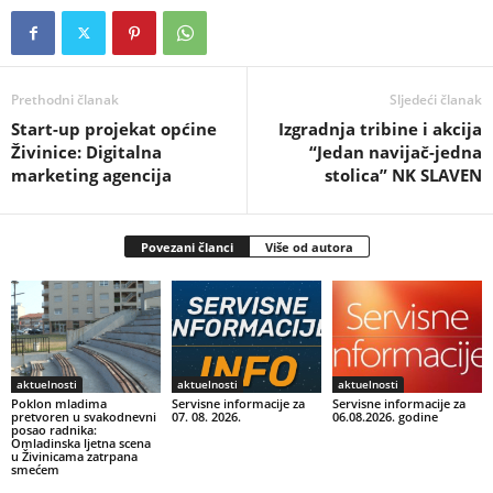
Prethodni članak
Sljedeći članak
Start-up projekat općine
Izgradnja tribine i akcija
Živinice: Digitalna
“Jedan navijač-jedna
marketing agencija
stolica” NK SLAVEN
Povezani članci
Više od autora
aktuelnosti
aktuelnosti
aktuelnosti
Poklon mladima
Servisne informacije za
Servisne informacije za
pretvoren u svakodnevni
07. 08. 2026.
06.08.2026. godine
posao radnika:
Omladinska ljetna scena
u Živinicama zatrpana
smećem