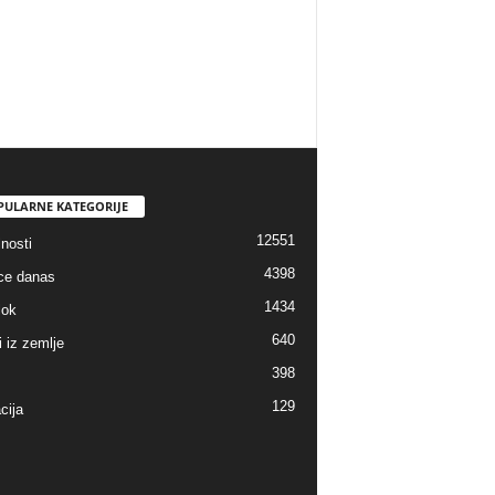
PULARNE KATEGORIJE
12551
nosti
4398
ice danas
1434
lok
640
i iz zemlje
398
129
cija