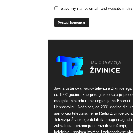
Save my name, email, and website in this
Javna ustanova Radio- televizija Živinice egzi
od 1992 godine, kao prvo glasilo koje je probil
medijsku blokadu u toku agresije na Bosnu i
Hercegovinu. Nažalost, od 2001 godine djeluj
samo kao televizija, jer je Radio Živinice ukinu
Televizija Živinice je dobitnik mnogih nagrada,
zahvalnica i priznanja od raznih udruženja,
kolektiva i nosioca izvršne i zakonodavne vlas