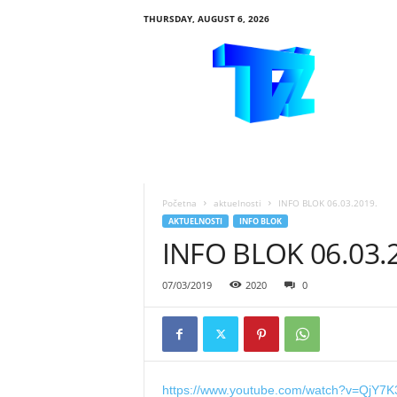
THURSDAY, AUGUST 6, 2026
R
T
V
Ž
i
v
i
n
i
Početna
aktuelnosti
INFO BLOK 06.03.2019.
c
AKTUELNOSTI
INFO BLOK
e
INFO BLOK 06.03.
07/03/2019
2020
0
https://www.youtube.com/watch?v=QjY7K