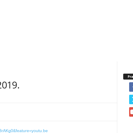
Pra
2019.
3rAKg0&feature=youtu.be