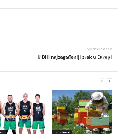
Sljedeći članak
U BiH najzagađeniji zrak u Europi
sti
aktuelnosti