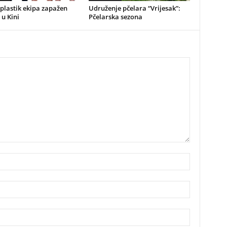
plastik ekipa zapažen
Udruženje pčelara “Vrijesak”:
 u Kini
Pčelarska sezona