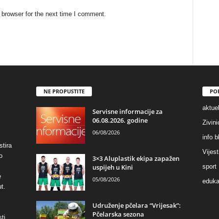
 browser for the next time I comment.
NE PROPUSTITE
PO
aktuel
Servisne informacije za
06.08.2026. godine
Zivin
06/08/2026
info b
stira
Vijest
o
3×3 Aluplastik ekipa zapažen
uspijeh u Kini
sport
e
05/08/2026
eduka
t.
Udruženje pčelara “Vrijesak”:
Pčelarska sezona
ti,