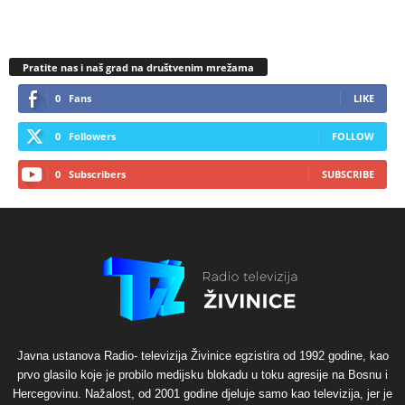
Pratite nas i naš grad na društvenim mrežama
0
Fans
LIKE
0
Followers
FOLLOW
0
Subscribers
SUBSCRIBE
Javna ustanova Radio- televizija Živinice egzistira od 1992 godine, kao
prvo glasilo koje je probilo medijsku blokadu u toku agresije na Bosnu i
Hercegovinu. Nažalost, od 2001 godine djeluje samo kao televizija, jer je