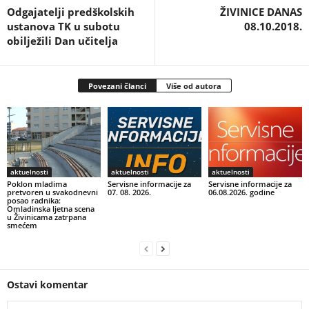
Odgajatelji predškolskih
ŽIVINICE DANAS
ustanova TK u subotu
08.10.2018.
obilježili Dan učitelja
Povezani članci
Više od autora
aktuelnosti
aktuelnosti
aktuelnosti
Poklon mladima
Servisne informacije za
Servisne informacije za
pretvoren u svakodnevni
07. 08. 2026.
06.08.2026. godine
posao radnika:
Omladinska ljetna scena
u Živinicama zatrpana
smećem
Ostavi komentar