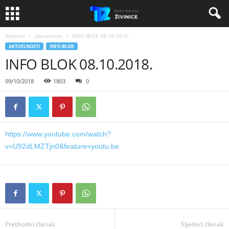
Početna
aktuelnosti
INFO BLOK 08.10.2018.
AKTUELNOSTI
INFO BLOK
INFO BLOK 08.10.2018.
09/10/2018
1803
0
https://www.youtube.com/watch?
v=U92dLMZTjn0&feature=youtu.be
Prethodni članak
Sljedeći članak