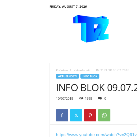
FRIDAY, AUGUST 7, 2026
R
T
V
Ž
i
v
i
n
i
Početna
aktuelnosti
INFO BLOK 09.07.2018.
c
AKTUELNOSTI
INFO BLOK
e
INFO BLOK 09.07.
10/07/2018
1898
0
https://www.youtube.com/watch?v=2Q61v