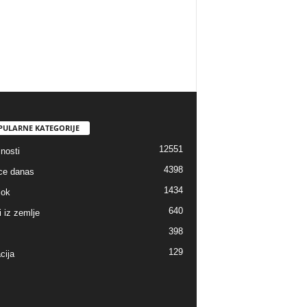
PULARNE KATEGORIJE
12551
nosti
4398
ice danas
1434
lok
640
i iz zemlje
398
129
cija