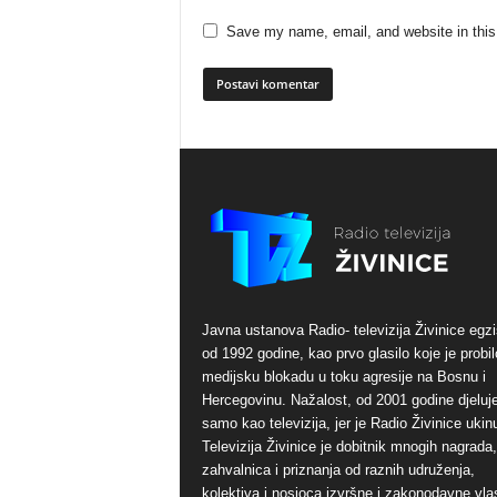
Save my name, email, and website in this
Javna ustanova Radio- televizija Živinice egzi
od 1992 godine, kao prvo glasilo koje je probil
medijsku blokadu u toku agresije na Bosnu i
Hercegovinu. Nažalost, od 2001 godine djeluj
samo kao televizija, jer je Radio Živinice ukinu
Televizija Živinice je dobitnik mnogih nagrada,
zahvalnica i priznanja od raznih udruženja,
kolektiva i nosioca izvršne i zakonodavne vlas