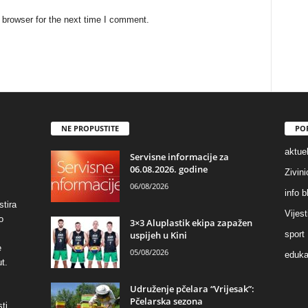
 browser for the next time I comment.
NE PROPUSTITE
PO
aktuel
Servisne informacije za
06.08.2026. godine
Zivin
06/08/2026
info b
stira
Vijest
o
3×3 Aluplastik ekipa zapažen
uspijeh u Kini
sport
e
05/08/2026
eduka
t.
Udruženje pčelara “Vrijesak”:
Pčelarska sezona
ti,