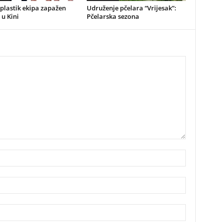
plastik ekipa zapažen
Udruženje pčelara “Vrijesak”:
 u Kini
Pčelarska sezona