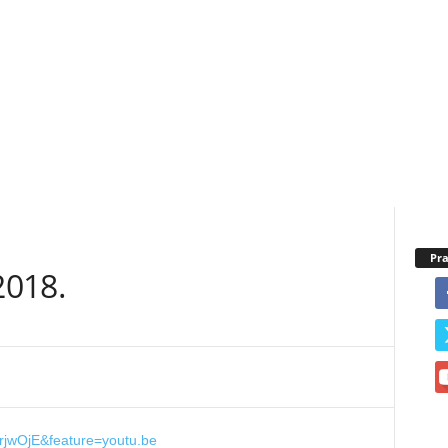
Pra
2018.
rjwOjE&feature=youtu.be