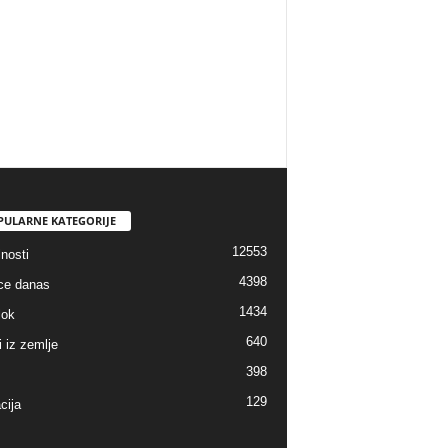
PULARNE KATEGORIJE
12553
nosti
4398
ice danas
1434
lok
640
i iz zemlje
398
129
cija