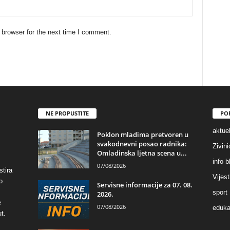
 browser for the next time I comment.
NE PROPUSTITE
PO
aktuel
Poklon mladima pretvoren u
svakodnevni posao radnika:
Zivin
Omladinska ljetna scena u...
info b
07/08/2026
stira
Vijest
o
Servisne informacije za 07. 08.
sport
2026.
e
07/08/2026
eduka
t.