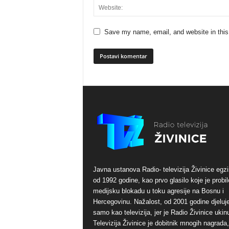
Save my name, email, and website in this
Javna ustanova Radio- televizija Živinice egzi
od 1992 godine, kao prvo glasilo koje je probil
medijsku blokadu u toku agresije na Bosnu i
Hercegovinu. Nažalost, od 2001 godine djeluj
samo kao televizija, jer je Radio Živinice ukinu
Televizija Živinice je dobitnik mnogih nagrada,