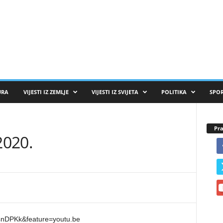
URA
VIJESTI IZ ZEMLJE
VIJESTI IZ SVIJETA
POLITIKA
SPO
Pra
2020.
4nDPKk&feature=youtu.be