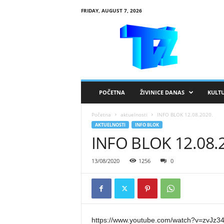
FRIDAY, AUGUST 7, 2026
R
T
V
Ž
i
v
i
POČETNA
ŽIVINICE DANAS
KULT
n
i
Početna
aktuelnosti
INFO BLOK 12.08.2020.
c
AKTUELNOSTI
INFO BLOK
e
INFO BLOK 12.08.
13/08/2020
1256
0
https://www.youtube.com/watch?v=zvJz3