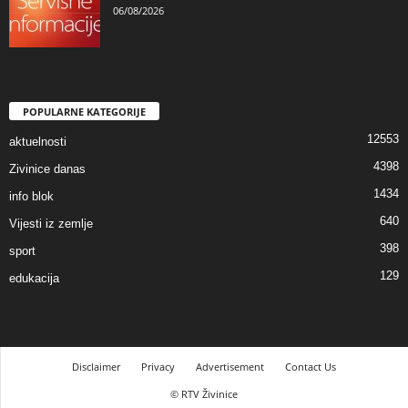
06/08/2026
POPULARNE KATEGORIJE
12553
aktuelnosti
4398
Zivinice danas
1434
info blok
640
Vijesti iz zemlje
398
sport
129
edukacija
Disclaimer
Privacy
Advertisement
Contact Us
© RTV Živinice