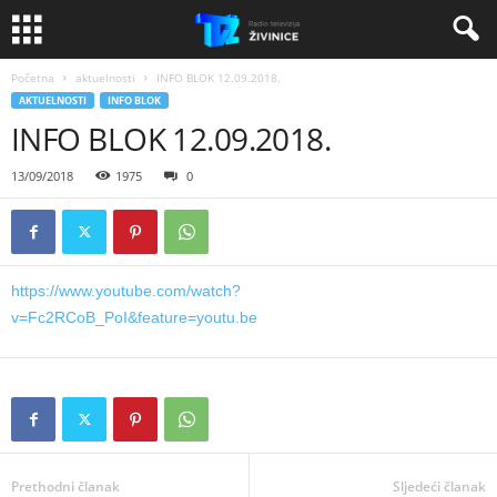
Početna
aktuelnosti
INFO BLOK 12.09.2018.
AKTUELNOSTI
INFO BLOK
INFO BLOK 12.09.2018.
13/09/2018
1975
0
https://www.youtube.com/watch?
v=Fc2RCoB_PoI&feature=youtu.be
Prethodni članak
Sljedeći članak