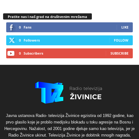
Pratite nas i naš grad na društvenim mrežama
0
Fans
LIKE
0
Followers
FOLLOW
0
Subscribers
SUBSCRIBE
Javna ustanova Radio- televizija Živinice egzistira od 1992 godine, kao
prvo glasilo koje je probilo medijsku blokadu u toku agresije na Bosnu i
Hercegovinu. Nažalost, od 2001 godine djeluje samo kao televizija, jer je
Radio Živinice ukinut. Televizija Živinice je dobitnik mnogih nagrada,