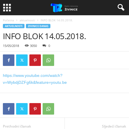
Početna
aktuelnosti
INFO BLOK 14.05.2018.
AKTUELNOSTI
ZIVINICE DANAS
INFO BLOK 14.05.2018.
15/05/2018
3050
0
https://www.youtube.com/watch?
v=WybdjDZFg6k&feature=youtu.be
Prethodni članak
Sljedeći članak