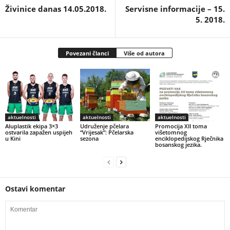
Živinice danas 14.05.2018.
Servisne informacije – 15.
5. 2018.
Povezani članci
Više od autora
aktuelnosti
aktuelnosti
aktuelnosti
Aluplastik ekipa 3×3
Udruženje pčelara
Promocija XII toma
ostvarila zapažen uspijeh
“Vrijesak”: Pčelarska
višetomnog
u Kini
sezona
enciklopedijskog Rječnika
bosanskog jezika.
Ostavi komentar