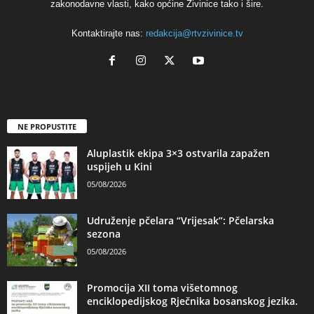
zakonodavne vlasti, kako općine Živinice tako i šire.
Kontaktirajte nas:
redakcija@rtvzivinice.tv
NE PROPUSTITE
Aluplastik ekipa 3×3 ostvarila zapažen
uspijeh u Kini
05/08/2026
Udruženje pčelara “Vrijesak”: Pčelarska
sezona
05/08/2026
Promocija XII toma višetomnog
enciklopedijskog Rječnika bosanskog jezika.