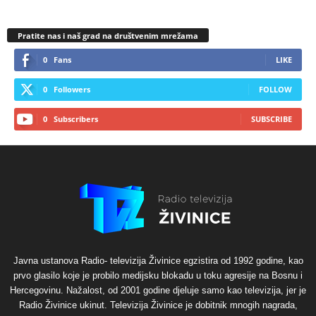
Pratite nas i naš grad na društvenim mrežama
0
Fans
LIKE
0
Followers
FOLLOW
0
Subscribers
SUBSCRIBE
Javna ustanova Radio- televizija Živinice egzistira od 1992 godine, kao
prvo glasilo koje je probilo medijsku blokadu u toku agresije na Bosnu i
Hercegovinu. Nažalost, od 2001 godine djeluje samo kao televizija, jer je
Radio Živinice ukinut. Televizija Živinice je dobitnik mnogih nagrada,