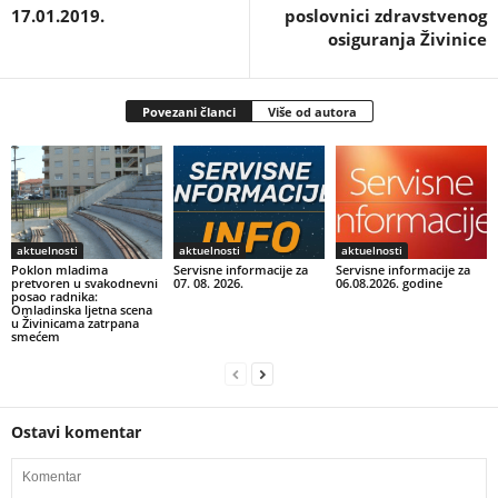
17.01.2019.
poslovnici zdravstvenog
osiguranja Živinice
Povezani članci
Više od autora
aktuelnosti
aktuelnosti
aktuelnosti
Poklon mladima
Servisne informacije za
Servisne informacije za
pretvoren u svakodnevni
07. 08. 2026.
06.08.2026. godine
posao radnika:
Omladinska ljetna scena
u Živinicama zatrpana
smećem
Ostavi komentar