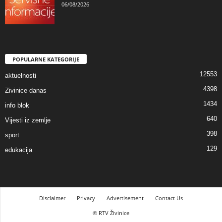
06/08/2026
POPULARNE KATEGORIJE
12553
aktuelnosti
4398
Zivinice danas
1434
info blok
640
Vijesti iz zemlje
398
sport
129
edukacija
Disclaimer
Privacy
Advertisement
Contact Us
© RTV Živinice