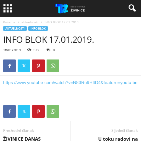
Početna
aktuelnosti
INFO BLOK 17.01.2019.
AKTUELNOSTI
INFO BLOK
INFO BLOK 17.01.2019.
18/01/2019
1936
0
https://www.youtube.com/watch?v=N83Ru9HItD4&feature=youtu.be
Prethodni članak
Sljedeći članak
ŽIVINICE DANAS
U toku radovi na