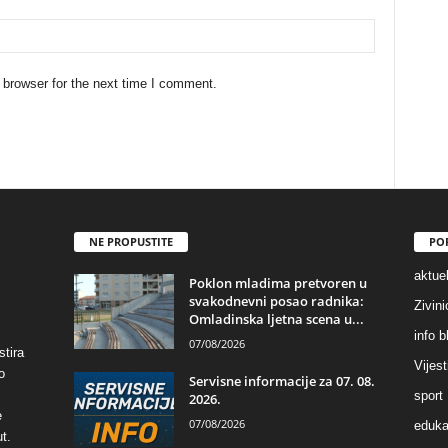
 browser for the next time I comment.
NE PROPUSTITE
PO
aktuel
Poklon mladima pretvoren u
svakodnevni posao radnika:
Zivin
Omladinska ljetna scena u...
info b
07/08/2026
stira
Vijest
o
Servisne informacije za 07. 08.
sport
2026.
e
07/08/2026
eduka
t.