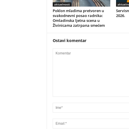
aktuelnosti
aktuelno
Poklon mladima pretvoren u
Servisn
svakodnevni posao radnika:
2026.
Omladinska ljetna scena u
Živinicama zatrpana smećem
Ostavi komentar