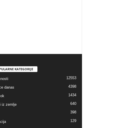
PULARNE KATEGORIJE
12553
nosti
4398
ice danas
1434
lok
640
i iz zemlje
398
129
cija