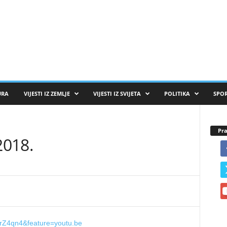
URA
VIJESTI IZ ZEMLJE
VIJESTI IZ SVIJETA
POLITIKA
SPO
Pra
2018.
rZ4qn4&feature=youtu.be