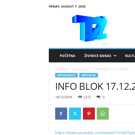
FRIDAY, AUGUST 7, 2026
R
T
V
Ž
i
v
i
POČETNA
ŽIVINICE DANAS
KULT
n
i
Početna
aktuelnosti
INFO BLOK 17.12.2018.
c
AKTUELNOSTI
INFO BLOK
e
INFO BLOK 17.12.
18/12/2018
2272
0
https://www.youtube.com/watch?v=nd7pw