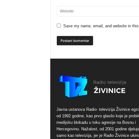
Save my name, email, and website in this
Javna ustanova Radio- televizija Živinice egzi
od 1992 godine, kao prvo glasilo koje je probil
medijsku blokadu u toku agresije na Bosnu i
Hercegovinu. Nažalost, od 2001 godine djeluj
samo kao televizija, jer je Radio Živinice ukinu