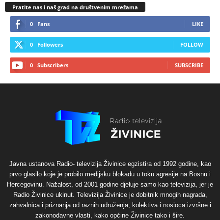
Pratite nas i naš grad na društvenim mrežama
0
Fans
LIKE
0
Followers
FOLLOW
0
Subscribers
SUBSCRIBE
Javna ustanova Radio- televizija Živinice egzistira od 1992 godine, kao
prvo glasilo koje je probilo medijsku blokadu u toku agresije na Bosnu i
Hercegovinu. Nažalost, od 2001 godine djeluje samo kao televizija, jer je
Radio Živinice ukinut. Televizija Živinice je dobitnik mnogih nagrada,
zahvalnica i priznanja od raznih udruženja, kolektiva i nosioca izvršne i
zakonodavne vlasti, kako općine Živinice tako i šire.