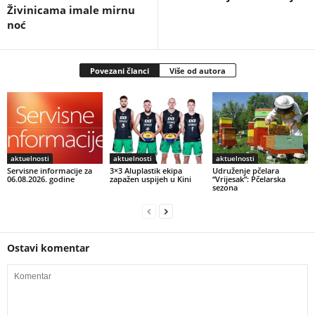
Živinicama imale mirnu
noć
Povezani članci
Više od autora
aktuelnosti
aktuelnosti
aktuelnosti
Servisne informacije za
3×3 Aluplastik ekipa
Udruženje pčelara
06.08.2026. godine
zapažen uspijeh u Kini
“Vrijesak”: Pčelarska
sezona
Ostavi komentar