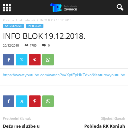
Početna
aktuelnosti
INFO BLOK 19.12.2018.
AKTUELNOSTI
INFO BLOK
INFO BLOK 19.12.2018.
20/12/2018
1785
0
https://www.youtube.com/watch?v=XpfEpHKFdxo&feature=youtu.be
Prethodni članak
Sljedeći članak
Dežurne službe u
Pobjeda RK Konjuh