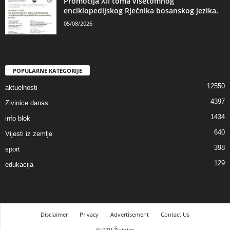
Promocija XII toma višetomnog
enciklopedijskog Rječnika bosanskog jezika.
05/08/2026
POPULARNE KATEGORIJE
12550
aktuelnosti
4397
Zivinice danas
1434
info blok
640
Vijesti iz zemlje
398
sport
129
edukacija
Disclaimer
Privacy
Advertisement
Contact Us
© RTV Živinice