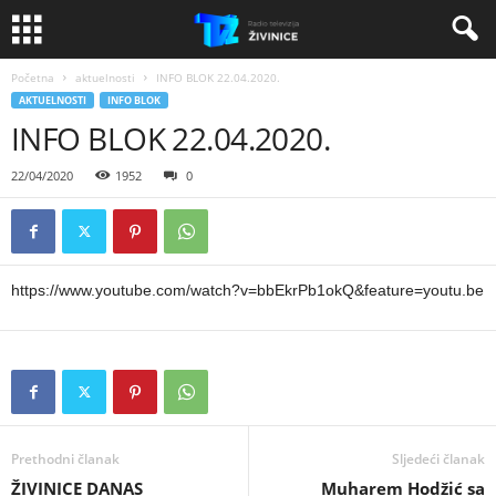
Početna
aktuelnosti
INFO BLOK 22.04.2020.
AKTUELNOSTI
INFO BLOK
INFO BLOK 22.04.2020.
22/04/2020
1952
0
https://www.youtube.com/watch?v=bbEkrPb1okQ&feature=youtu.be
Prethodni članak
Sljedeći članak
ŽIVINICE DANAS
Muharem Hodžić sa