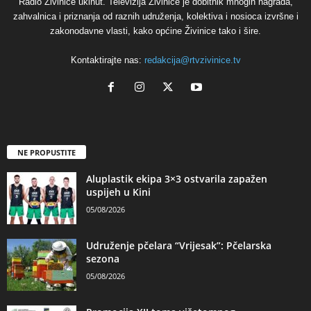
Radio Živinice ukinut. Televizija Živinice je dobitnik mnogih nagrada,
zahvalnica i priznanja od raznih udruženja, kolektiva i nosioca izvršne i
zakonodavne vlasti, kako općine Živinice tako i šire.
Kontaktirajte nas:
redakcija@rtvzivinice.tv
NE PROPUSTITE
Aluplastik ekipa 3×3 ostvarila zapažen
uspijeh u Kini
05/08/2026
Udruženje pčelara “Vrijesak”: Pčelarska
sezona
05/08/2026