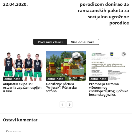
22.04.2020.
porodicom donirao 35
ramazanskih paketa za
socijalno ugrožene
porodice
Povezani članci
Više od autora
aktuelnosti
aktuelnosti
aktuelnosti
Aluplastik ekipa 3×3
Udruženje pčelara
Promocija XII toma
ostvarila zapažen uspijeh
“Vrijesak”: Pčelarska
višetomnog
u Kini
sezona
enciklopedijskog Rječnika
bosanskog jezika.
Ostavi komentar