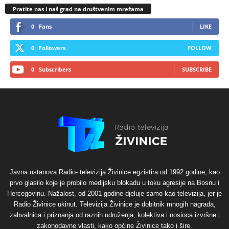
Pratite nas i naš grad na društvenim mrežama
0
Fans
LIKE
0
Followers
FOLLOW
0
Subscribers
SUBSCRIBE
Javna ustanova Radio- televizija Živinice egzistira od 1992 godine, kao
prvo glasilo koje je probilo medijsku blokadu u toku agresije na Bosnu i
Hercegovinu. Nažalost, od 2001 godine djeluje samo kao televizija, jer je
Radio Živinice ukinut. Televizija Živinice je dobitnik mnogih nagrada,
zahvalnica i priznanja od raznih udruženja, kolektiva i nosioca izvršne i
zakonodavne vlasti, kako općine Živinice tako i šire.