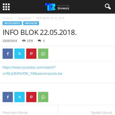
Početna
aktuelnosti
INFO BLOK 22.05.2018.
AKTUELNOSTI
INFO BLOK
INFO BLOK 22.05.2018.
23/05/2018
2378
0
https://www.youtube.com/watch?
v=RLb3OHzXW_Y&feature=youtu.be
Prethodni članak
Sljedeći članak