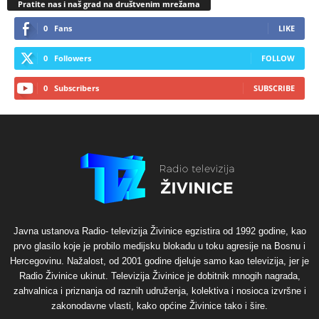
Pratite nas i naš grad na društvenim mrežama
0
Fans
LIKE
0
Followers
FOLLOW
0
Subscribers
SUBSCRIBE
Javna ustanova Radio- televizija Živinice egzistira od 1992 godine, kao
prvo glasilo koje je probilo medijsku blokadu u toku agresije na Bosnu i
Hercegovinu. Nažalost, od 2001 godine djeluje samo kao televizija, jer je
Radio Živinice ukinut. Televizija Živinice je dobitnik mnogih nagrada,
zahvalnica i priznanja od raznih udruženja, kolektiva i nosioca izvršne i
zakonodavne vlasti, kako općine Živinice tako i šire.