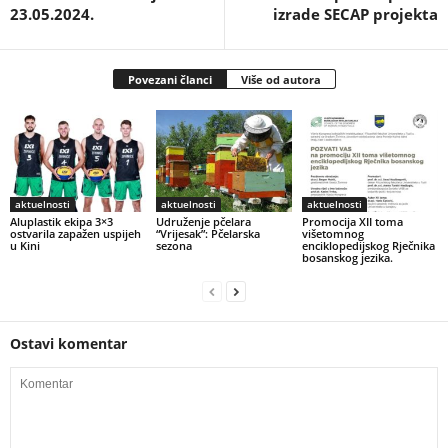
23.05.2024.
izrade SECAP projekta
Povezani članci
Više od autora
aktuelnosti
aktuelnosti
aktuelnosti
Aluplastik ekipa 3×3
Udruženje pčelara
Promocija XII toma
ostvarila zapažen uspijeh
“Vrijesak”: Pčelarska
višetomnog
u Kini
sezona
enciklopedijskog Rječnika
bosanskog jezika.
Ostavi komentar