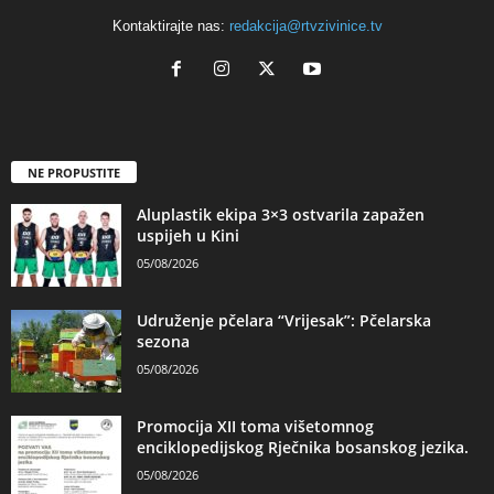
Kontaktirajte nas:
redakcija@rtvzivinice.tv
NE PROPUSTITE
Aluplastik ekipa 3×3 ostvarila zapažen
uspijeh u Kini
05/08/2026
Udruženje pčelara “Vrijesak”: Pčelarska
sezona
05/08/2026
Promocija XII toma višetomnog
enciklopedijskog Rječnika bosanskog jezika.
05/08/2026