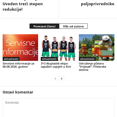
Uveden treći stepen
poljoprivrednike
redukcije!
Povezani članci
Više od autora
aktuelnosti
aktuelnosti
aktuelnosti
Servisne informacije za
3×3 Aluplastik ekipa
Udruženje pčelara
06.08.2026. godine
zapažen uspijeh u Kini
“Vrijesak”: Pčelarska
sezona
Ostavi komentar