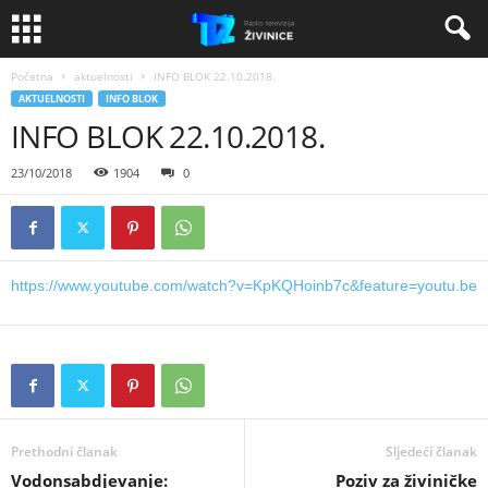
Početna
aktuelnosti
INFO BLOK 22.10.2018.
AKTUELNOSTI
INFO BLOK
INFO BLOK 22.10.2018.
23/10/2018
1904
0
https://www.youtube.com/watch?v=KpKQHoinb7c&feature=youtu.be
Prethodni članak
Sljedeći članak
Vodonsabdjevanje:
Poziv za živiničke