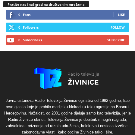
Pratite nas i naš grad na društvenim mrežama
0
Fans
LIKE
0
Followers
FOLLOW
0
Subscribers
SUBSCRIBE
Javna ustanova Radio- televizija Živinice egzistira od 1992 godine, kao
prvo glasilo koje je probilo medijsku blokadu u toku agresije na Bosnu i
Hercegovinu. Nažalost, od 2001 godine djeluje samo kao televizija, jer je
Radio Živinice ukinut. Televizija Živinice je dobitnik mnogih nagrada,
zahvalnica i priznanja od raznih udruženja, kolektiva i nosioca izvršne i
zakonodavne vlasti, kako općine Živinice tako i šire.