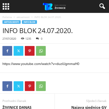
Početna
aktuelnosti
INFO BLOK 24.07.2020.
AKTUELNOSTI
INFO BLOK
INFO BLOK 24.07.2020.
27/07/2020
1235
0
https://www.youtube.com/watch?v=duziUgmmaH0
Prethodni članak
Sljedeći članak
ŽIVINICE DANAS
Najava sjednice GV