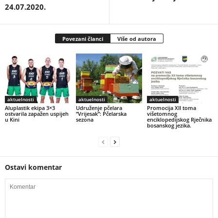
24.07.2020.
Povezani članci
Više od autora
aktuelnosti
aktuelnosti
aktuelnosti
Aluplastik ekipa 3×3
Udruženje pčelara
Promocija XII toma
ostvarila zapažen uspijeh
“Vrijesak”: Pčelarska
višetomnog
u Kini
sezona
enciklopedijskog Rječnika
bosanskog jezika.
Ostavi komentar