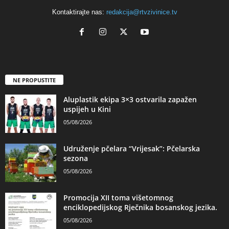
Kontaktirajte nas:
redakcija@rtvzivinice.tv
NE PROPUSTITE
Aluplastik ekipa 3×3 ostvarila zapažen
uspijeh u Kini
05/08/2026
Udruženje pčelara “Vrijesak”: Pčelarska
sezona
05/08/2026
Promocija XII toma višetomnog
enciklopedijskog Rječnika bosanskog jezika.
05/08/2026