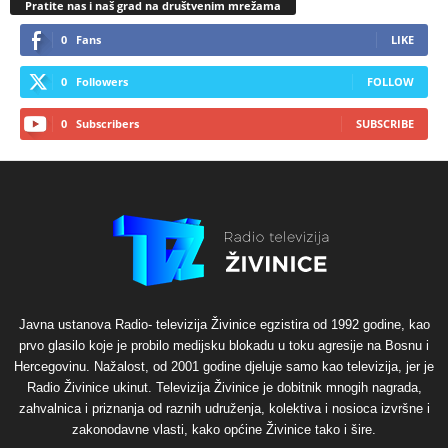
Pratite nas i naš grad na društvenim mrežama
0
Fans
LIKE
0
Followers
FOLLOW
0
Subscribers
SUBSCRIBE
Javna ustanova Radio- televizija Živinice egzistira od 1992 godine, kao
prvo glasilo koje je probilo medijsku blokadu u toku agresije na Bosnu i
Hercegovinu. Nažalost, od 2001 godine djeluje samo kao televizija, jer je
Radio Živinice ukinut. Televizija Živinice je dobitnik mnogih nagrada,
zahvalnica i priznanja od raznih udruženja, kolektiva i nosioca izvršne i
zakonodavne vlasti, kako općine Živinice tako i šire.