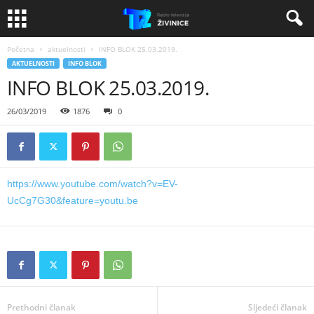
Početna
aktuelnosti
INFO BLOK 25.03.2019.
AKTUELNOSTI
INFO BLOK
INFO BLOK 25.03.2019.
26/03/2019
1876
0
https://www.youtube.com/watch?v=EV-
UcCg7G30&feature=youtu.be
Prethodni članak
Sljedeći članak