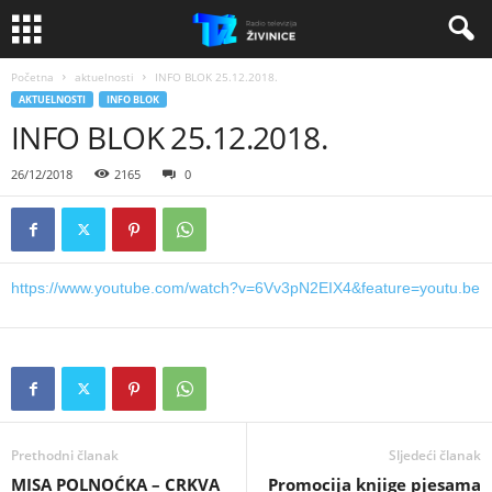
Početna
aktuelnosti
INFO BLOK 25.12.2018.
AKTUELNOSTI
INFO BLOK
INFO BLOK 25.12.2018.
26/12/2018
2165
0
https://www.youtube.com/watch?v=6Vv3pN2EIX4&feature=youtu.be
Prethodni članak
Sljedeći članak
MISA POLNOĆKA – CRKVA
Promocija knjige pjesama