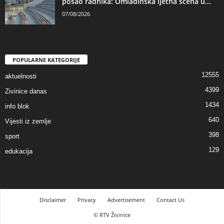
posao radnika: Omladinska ljetna scena u...
07/08/2026
POPULARNE KATEGORIJE
12555
aktuelnosti
4399
Zivinice danas
1434
info blok
640
Vijesti iz zemlje
398
sport
129
edukacija
Disclaimer
Privacy
Advertisement
Contact Us
© RTV Živinice