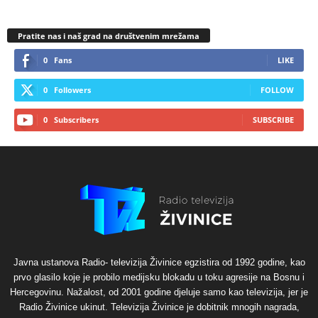
Pratite nas i naš grad na društvenim mrežama
0
Fans
LIKE
0
Followers
FOLLOW
0
Subscribers
SUBSCRIBE
Javna ustanova Radio- televizija Živinice egzistira od 1992 godine, kao
prvo glasilo koje je probilo medijsku blokadu u toku agresije na Bosnu i
Hercegovinu. Nažalost, od 2001 godine djeluje samo kao televizija, jer je
Radio Živinice ukinut. Televizija Živinice je dobitnik mnogih nagrada,