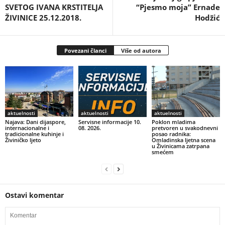
SVETOG IVANA KRSTITELJA
“Pjesmo moja” Ernade
ŽIVINICE 25.12.2018.
Hodžić
Povezani članci
Više od autora
aktuelnosti
aktuelnosti
aktuelnosti
Najava: Dani dijaspore,
Servisne informacije 10.
Poklon mladima
internacionalne i
08. 2026.
pretvoren u svakodnevni
tradicionalne kuhinje i
posao radnika:
Živiničko ljeto
Omladinska ljetna scena
u Živinicama zatrpana
smećem
Ostavi komentar