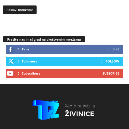
Pratite nas i naš grad na društvenim mrežama
0
Fans
LIKE
0
Followers
FOLLOW
0
Subscribers
SUBSCRIBE