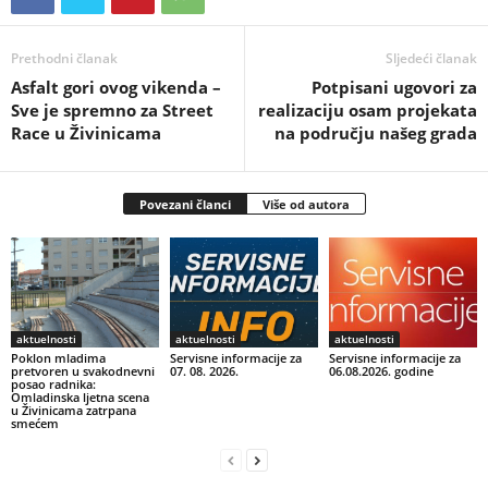
Prethodni članak
Sljedeći članak
Asfalt gori ovog vikenda –
Potpisani ugovori za
Sve je spremno za Street
realizaciju osam projekata
Race u Živinicama
na području našeg grada
Povezani članci
Više od autora
aktuelnosti
aktuelnosti
aktuelnosti
Poklon mladima
Servisne informacije za
Servisne informacije za
pretvoren u svakodnevni
07. 08. 2026.
06.08.2026. godine
posao radnika:
Omladinska ljetna scena
u Živinicama zatrpana
smećem