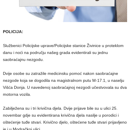
POLICIJA:
Službenici Policijske uprave/Policijske stanice Živinice u proteklom
danu i noći na području našeg grada evidentirali su jednu
saobraćajnu nezgodu.
Dvije osobe su zatražile medicinsku pomoć nakon saobraćajne
nezgode koja se dogodila na magistralnom putu M-17.1, u naselju
Višća Donja. U navedenoj saobraćajnoj nezgodi učestvovala su dva
motorna vozila.
Zabilježena su i tri krivična djela. Dvije prijave bile su u ulici 25.
novembar gdje su evidentirana krivična djela nasilje u porodici i
oštećenje tuđe stvari. Krivično djelo, oštećene tuđe stvari prijavljeno
je i u Modračkoj ulici.