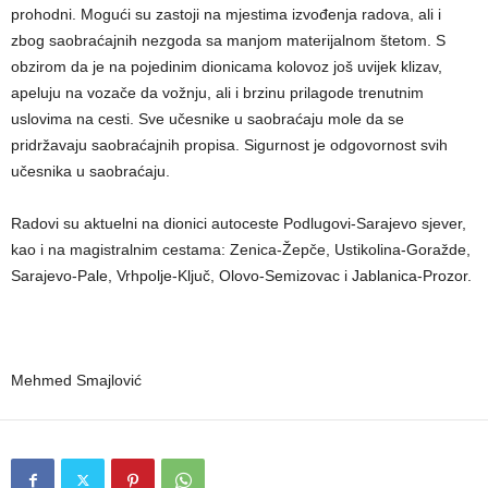
prohodni. Mogući su zastoji na mjestima izvođenja radova, ali i
zbog saobraćajnih nezgoda sa manjom materijalnom štetom. S
obzirom da je na pojedinim dionicama kolovoz još uvijek klizav,
apeluju na vozače da vožnju, ali i brzinu prilagode trenutnim
uslovima na cesti. Sve učesnike u saobraćaju mole da se
pridržavaju saobraćajnih propisa. Sigurnost je odgovornost svih
učesnika u saobraćaju.
Radovi su aktuelni na dionici autoceste Podlugovi-Sarajevo sjever,
kao i na magistralnim cestama: Zenica-Žepče, Ustikolina-Goražde,
Sarajevo-Pale, Vrhpolje-Ključ, Olovo-Semizovac i Jablanica-Prozor.
Mehmed Smajlović