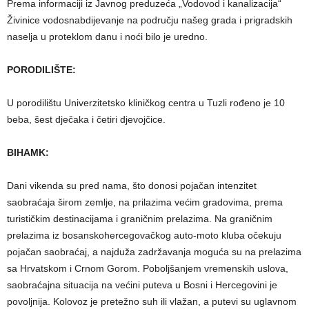
Prema informaciji iz Javnog preduzeća „Vodovod i kanalizacija“
Živinice vodosnabdijevanje na području našeg grada i prigradskih
naselja u proteklom danu i noći bilo je uredno.
PORODILIŠTE:
U porodilištu Univerzitetsko kliničkog centra u Tuzli rođeno je 10
beba, šest dječaka i četiri djevojčice.
BIHAMK:
Dani vikenda su pred nama, što donosi pojačan intenzitet
saobraćaja širom zemlje, na prilazima većim gradovima, prema
turističkim destinacijama i graničnim prelazima. Na graničnim
prelazima iz bosanskohercegovačkog auto-moto kluba očekuju
pojačan saobraćaj, a najduža zadržavanja moguća su na prelazima
sa Hrvatskom i Crnom Gorom. Poboljšanjem vremenskih uslova,
saobraćajna situacija na većini puteva u Bosni i Hercegovini je
povoljnija. Kolovoz je pretežno suh ili vlažan, a putevi su uglavnom