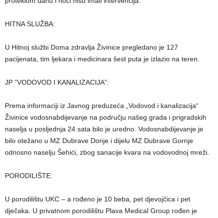
proteklom danu i noći nisu imali intervencija.
HITNA SLUŽBA:
U Hitnoj službi Doma zdravlja Živinice pregledano je 127
pacijenata, tim ljekara i medicinara šest puta je izlazio na teren.
JP “VODOVOD I KANALIZACIJA”:
Prema informaciji iz Javnog preduzeća „Vodovod i kanalizacija“
Živinice vodosnabdijevanje na području našeg grada i prigradskih
naselja u posljednja 24 sata bilo je uredno. Vodosnabdijevanje je
bilo otežano u MZ Dubrave Donje i dijelu MZ Dubrave Gornje
odnosno naselju Šehići, zbog sanacije kvara na vodovodnoj mreži.
PORODILIŠTE:
U porodilištu UKC – a rođeno je 10 beba, pet djevojčica i pet
dječaka. U privatnom porodilištu Plava Medical Group rođen je