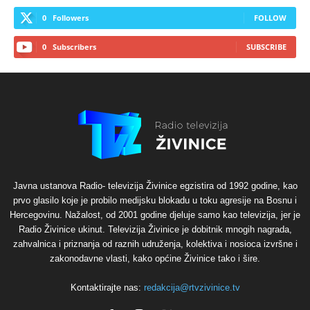
0
Followers
FOLLOW
0
Subscribers
SUBSCRIBE
Javna ustanova Radio- televizija Živinice egzistira od 1992 godine, kao
prvo glasilo koje je probilo medijsku blokadu u toku agresije na Bosnu i
Hercegovinu. Nažalost, od 2001 godine djeluje samo kao televizija, jer je
Radio Živinice ukinut. Televizija Živinice je dobitnik mnogih nagrada,
zahvalnica i priznanja od raznih udruženja, kolektiva i nosioca izvršne i
zakonodavne vlasti, kako općine Živinice tako i šire.
Kontaktirajte nas:
redakcija@rtvzivinice.tv