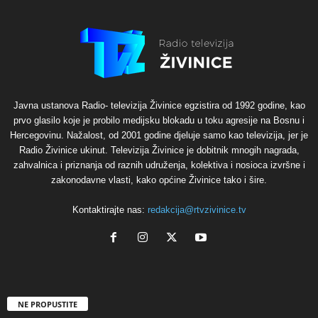
Javna ustanova Radio- televizija Živinice egzistira od 1992 godine, kao
prvo glasilo koje je probilo medijsku blokadu u toku agresije na Bosnu i
Hercegovinu. Nažalost, od 2001 godine djeluje samo kao televizija, jer je
Radio Živinice ukinut. Televizija Živinice je dobitnik mnogih nagrada,
zahvalnica i priznanja od raznih udruženja, kolektiva i nosioca izvršne i
zakonodavne vlasti, kako općine Živinice tako i šire.
Kontaktirajte nas:
redakcija@rtvzivinice.tv
NE PROPUSTITE