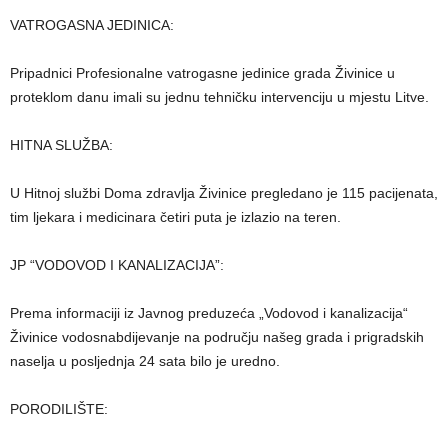
VATROGASNA JEDINICA:
Pripadnici Profesionalne vatrogasne jedinice grada Živinice u
proteklom danu imali su jednu tehničku intervenciju u mjestu Litve.
HITNA SLUŽBA:
U Hitnoj službi Doma zdravlja Živinice pregledano je 115 pacijenata,
tim ljekara i medicinara četiri puta je izlazio na teren.
JP “VODOVOD I KANALIZACIJA”:
Prema informaciji iz Javnog preduzeća „Vodovod i kanalizacija“
Živinice vodosnabdijevanje na području našeg grada i prigradskih
naselja u posljednja 24 sata bilo je uredno.
PORODILIŠTE: