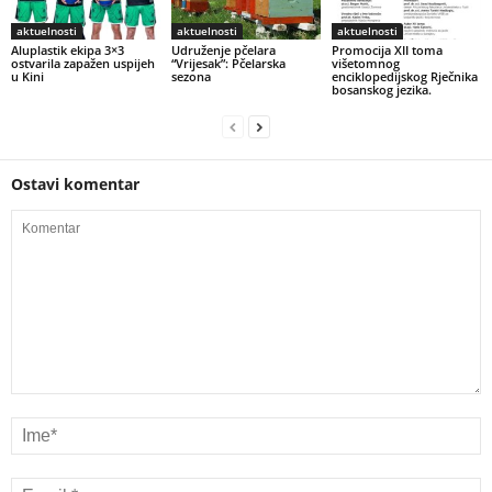
aktuelnosti
aktuelnosti
aktuelnosti
Aluplastik ekipa 3×3
Udruženje pčelara
Promocija XII toma
ostvarila zapažen uspijeh
“Vrijesak”: Pčelarska
višetomnog
u Kini
sezona
enciklopedijskog Rječnika
bosanskog jezika.
Ostavi komentar