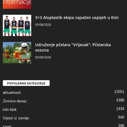
3×3 Aluplastik ekipa zapažen uspijeh u Kini
05/08/2026
Udruženje pčelara “Vrijesak”: Pčelarska
sezona
05/08/2026
POPULARNE KATEGORIJE
12551
aktuelnosti
4398
Zivinice danas
1434
info blok
640
Vijesti iz zemlje
398
sport