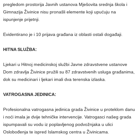
pregledom prostorija Javnih ustanova Mješovita srednja škola i
Gimnazija Živinice nisu pronašli elemente koji upućuju na
ispunjenje prijetnji.
Evidentirano je i 10 prijava građana iz oblasti ostali događaji.
HITNA SLUŽBA:
Ljekari u Hitnoj medicinskoj službi Javne zdravstvene ustanove
Dom zdravlja Živinice pružili su 87 zdravstvenih usluga građanima,
dok su medicinari i ljekari imali dva terenska izlaska.
VATROGASNA JEDINICA:
Profesionalna vatrogasna jedinica grada Živinice u proteklom danu
i noći imala je dvije tehničke intervencije. Vatrogasci našeg grada
ispumpavali su vodu iz poplavljenog podvožnjaka u ulici
Oslobođenja te ispred Islamskog centra u Živinicama.