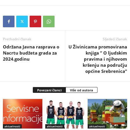
Prethodni članak
Sljedeći članak
Održana Javna rasprava o
U Živinicama promovirana
Nacrtu budžeta grada za
knjiga ” O ljudskim
2024.godinu
pravima i njihovom
kršenju na području
općine Srebrenica”
Povezani članci
Više od autora
aktuelnosti
aktuelnosti
aktuelnosti