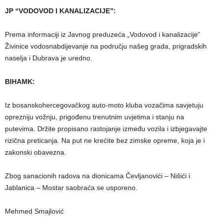
JP “VODOVOD I KANALIZACIJE”:
Prema informaciji iz Javnog preduzeća „Vodovod i kanalizacije“
Živinice vodosnabdijevanje na području našeg grada, prigradskih
naselja i Dubrava je uredno.
BIHAMK:
Iz bosanskohercegovačkog auto-moto kluba vozačima savjetuju
oprezniju vožnju, prigođenu trenutnim uvjetima i stanju na
putevima. Držite propisano rastojanje između vozila i izbjegavajte
rizična preticanja. Na put ne krećite bez zimske opreme, koja je i
zakonski obavezna.
Zbog sanacionih radova na dionicama Čevljanovići – Nišići i
Jablanica – Mostar saobraća se usporeno.
Mehmed Smajlović