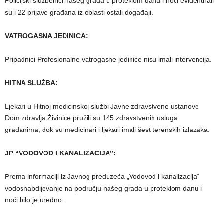
Policijski službenici našeg grada u proteklom danu i noći evidentirali
su i 22 prijave građana iz oblasti ostali događaji.
VATROGASNA JEDINICA:
Pripadnici Profesionalne vatrogasne jedinice nisu imali intervencija.
HITNA SLUŽBA:
Ljekari u Hitnoj medicinskoj službi Javne zdravstvene ustanove
Dom zdravlja Živinice pružili su 145 zdravstvenih usluga
građanima, dok su medicinari i ljekari imali šest terenskih izlazaka.
JP “VODOVOD I KANALIZACIJA”:
Prema informaciji iz Javnog preduzeća „Vodovod i kanalizacija“
vodosnabdijevanje na području našeg grada u proteklom danu i
noći bilo je uredno.