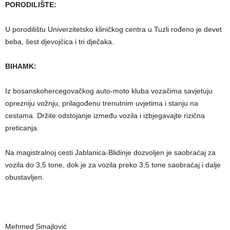
PORODILIŠTE:
U porodilištu Univerzitetsko kliničkog centra u Tuzli rođeno je devet
beba, šest djevojčica i tri dječaka.
BIHAMK:
Iz bosanskohercegovačkog auto-moto kluba vozačima savjetuju
oprezniju vožnju, prilagođenu trenutnim uvjetima i stanju na
cestama. Držite odstojanje između vozila i izbjegavajte rizična
preticanja.
Na magistralnoj cesti Jablanica-Blidinje dozvoljen je saobraćaj za
vozila do 3,5 tone, dok je za vozila preko 3,5 tone saobraćaj i dalje
obustavljen.
Mehmed Smajlović