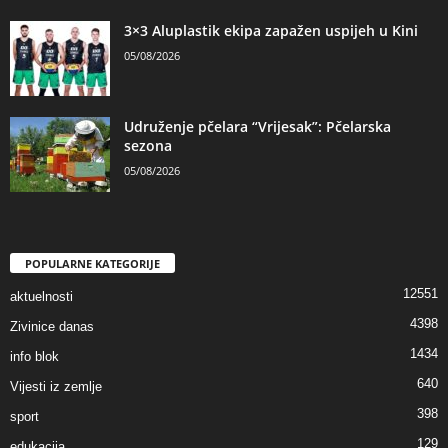
3×3 Aluplastik ekipa zapažen uspijeh u Kini
05/08/2026
Udruženje pčelara “Vrijesak”: Pčelarska
sezona
05/08/2026
POPULARNE KATEGORIJE
12551
aktuelnosti
4398
Zivinice danas
1434
info blok
640
Vijesti iz zemlje
398
sport
129
edukacija