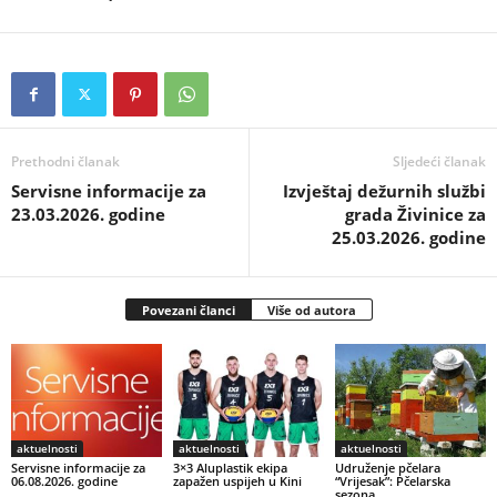
Prethodni članak
Sljedeći članak
Servisne informacije za
Izvještaj dežurnih službi
23.03.2026. godine
grada Živinice za
25.03.2026. godine
Povezani članci
Više od autora
aktuelnosti
aktuelnosti
aktuelnosti
Servisne informacije za
3×3 Aluplastik ekipa
Udruženje pčelara
06.08.2026. godine
zapažen uspijeh u Kini
“Vrijesak”: Pčelarska
sezona