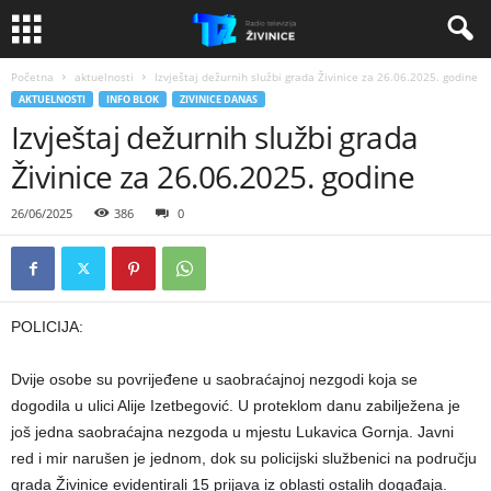
Početna
aktuelnosti
Izvještaj dežurnih službi grada Živinice za 26.06.2025. godine
AKTUELNOSTI
INFO BLOK
ZIVINICE DANAS
Izvještaj dežurnih službi grada
Živinice za 26.06.2025. godine
26/06/2025
386
0
POLICIJA:
Dvije osobe su povrijeđene u saobraćajnoj nezgodi koja se
dogodila u ulici Alije Izetbegović. U proteklom danu zabilježena je
još jedna saobraćajna nezgoda u mjestu Lukavica Gornja. Javni
red i mir narušen je jednom, dok su policijski službenici na području
grada Živinice evidentirali 15 prijava iz oblasti ostalih događaja.