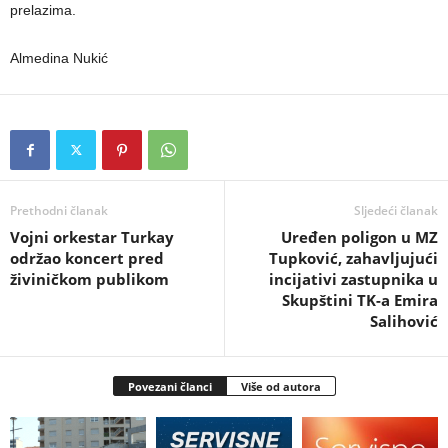
prelazima.
Almedina Nukić
Prethodni članak
Sljedeći članak
Vojni orkestar Turkay
Uređen poligon u MZ
održao koncert pred
Tupković, zahavljujući
živiničkom publikom
incijativi zastupnika u
Skupštini TK-a Emira
Salihović
Povezani članci
Više od autora