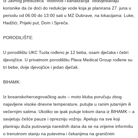
Iz Javnog preduzeća “Vodovod i kanalizacija” obavještavaju
korisnike da će doći do redukcije vode koja je planirana 27. juna
u
periodu od 06:00 do 13:00 sati u MZ Dubrave, na lokacijama: Luke,
Hadžići, Prijeki put, Dom i Spreča.
PORODILIŠTE:
U porodilištu UKC Tuzla rođeno je 12 beba, osam dječaka i četiri
djevojčice. U privatnom porodilištu Plava Medical Group rođene su
tri bebe, dvije djevojčice i jedan dječak.
BIHAMK:
Iz bosanskohercegovačkog auto – moto kluba poručuju zbog
najavljene visoke dnevne temperature, putujte u ranim jutarnjim ili
večernjim satima. Ukoliko se ipak putuje tokom dana iz BIHAMK – a
savjetuju češće pauze i oprezniju vožnju. Apeluju na sve koji
planiraju duža putovanja narednih dana da se na vrijeme informišu
o trenutnom stanju na putevima i čekanjima na graničnim