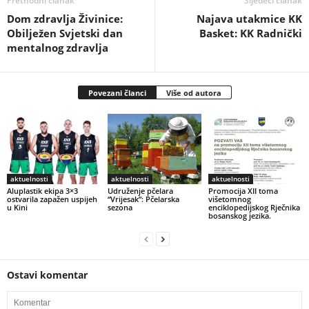
Prethodni članak
Sljedeći članak
Dom zdravlja Živinice:
Najava utakmice KK
Obilježen Svjetski dan
Basket: KK Radnički
mentalnog zdravlja
Povezani članci
Više od autora
aktuelnosti
aktuelnosti
aktuelnosti
Aluplastik ekipa 3×3
Udruženje pčelara
Promocija XII toma
ostvarila zapažen uspijeh
“Vrijesak”: Pčelarska
višetomnog
u Kini
sezona
enciklopedijskog Rječnika
bosanskog jezika.
Ostavi komentar