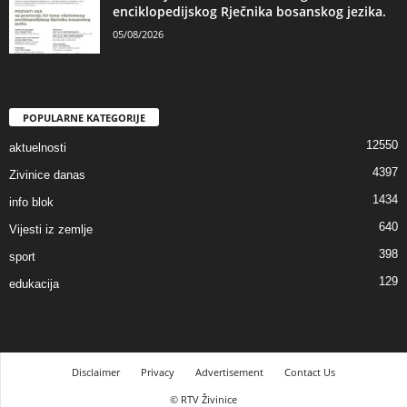
enciklopedijskog Rječnika bosanskog jezika.
05/08/2026
POPULARNE KATEGORIJE
12550
aktuelnosti
4397
Zivinice danas
1434
info blok
640
Vijesti iz zemlje
398
sport
129
edukacija
Disclaimer
Privacy
Advertisement
Contact Us
© RTV Živinice