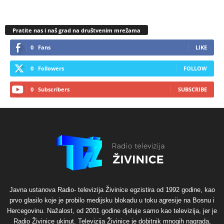
Pratite nas i naš grad na društvenim mrežama
0
Fans
LIKE
0
Followers
FOLLOW
0
Subscribers
SUBSCRIBE
Javna ustanova Radio- televizija Živinice egzistira od 1992 godine, kao
prvo glasilo koje je probilo medijsku blokadu u toku agresije na Bosnu i
Hercegovinu. Nažalost, od 2001 godine djeluje samo kao televizija, jer je
Radio Živinice ukinut. Televizija Živinice je dobitnik mnogih nagrada,