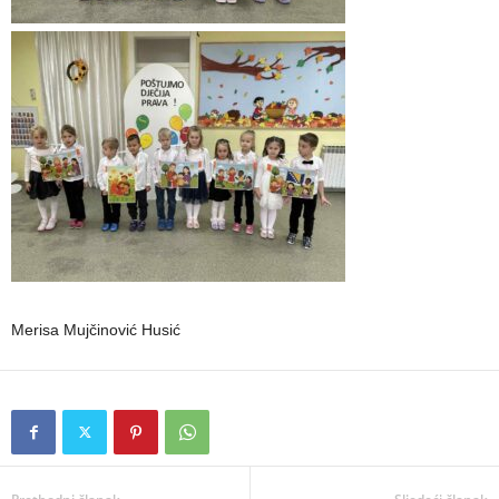
Merisa Mujčinović Husić