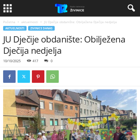
Početna
aktuelnosti
JU Dječije obdanište: Obilježena Dječija nedjelja
AKTUELNOSTI
ZIVINICE DANAS
JU Dječije obdanište: Obilježena
Dječija nedjelja
10/10/2025
417
0