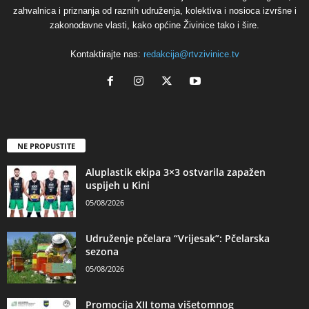
zahvalnica i priznanja od raznih udruženja, kolektiva i nosioca izvršne i
zakonodavne vlasti, kako općine Živinice tako i šire.
Kontaktirajte nas:
redakcija@rtvzivinice.tv
NE PROPUSTITE
Aluplastik ekipa 3×3 ostvarila zapažen
uspijeh u Kini
05/08/2026
Udruženje pčelara “Vrijesak”: Pčelarska
sezona
05/08/2026
Promocija XII toma višetomnog