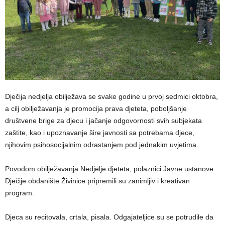
Dječija nedjelja obilježava se svake godine u prvoj sedmici oktobra,
а cilj obilježavanja је promocija prava djeteta, poboljšanje
društvene brige za djecu i jačanje odgovornosti svih subjekata
zaštite, kao i upoznavanje šire javnosti sa potrebama djece,
njihovim psihosocijalnim odrastanjem pod jednakim uvjetima.
Povodom obilježavanja Nedjelje djeteta, polaznici Javne ustanove
Dječije obdanište Živinice pripremili su zanimljiv i kreativan
program.
Djeca su recitovala, crtala, pisala. Odgajateljice su se potrudile da