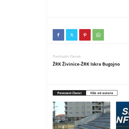
Prethodni članak
ŽRK Živinice-ŽRK Iskra Bugojno
Povezani članci
Više od autora