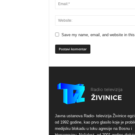
Save my name, email, and website in this
Javna ustanova Radio- televizija Živinice egzi
od 1992 godine, kao prvo glasilo koje je probil
medijsku blokadu u toku agresije na Bosnu i
Hercegovinu. Nažalost, od 2001 godine djeluj