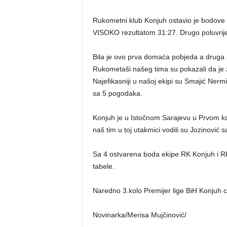
Rukometni klub Konjuh ostavio je bodove
VISOKO rezultatom 31:27. Drugo poluvrij
Bila je ovo prva domaća pobjeda a druga u
Rukometaši našeg tima su pokazali da je ž
Najefikasniji u našoj ekipi su Smajić Nermi
sa 5 pogodaka.
Konjuh je u Istočnom Sarajevu u Prvom ko
naš tim u toj utakmici vodili su Jozinović s
Sa 4 ostvarena boda ekipe RK Konjuh i R
tabele.
Naredno 3.kolo Premijer lige BiH Konjuh 
Novinarka/Merisa Mujčinović/