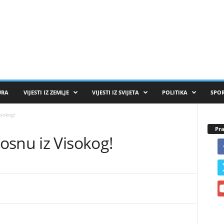
URA
VIJESTI IZ ZEMLJE
VIJESTI IZ SVIJETA
POLITIKA
SPO
sokog!
Pra
osnu iz Visokog!