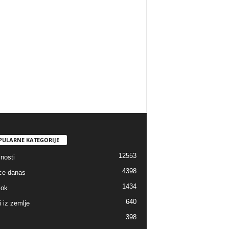
PULARNE KATEGORIJE
12553
nosti
4398
ice danas
1434
lok
640
i iz zemlje
398