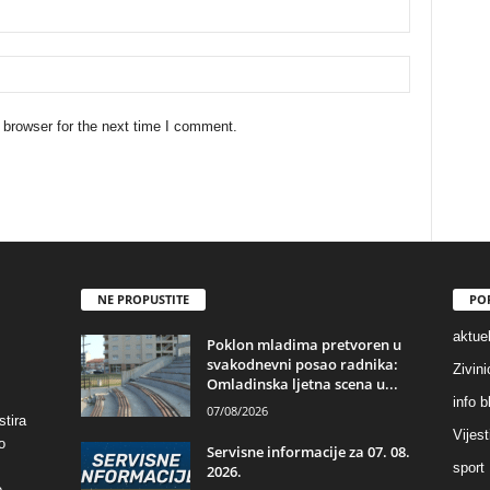
 browser for the next time I comment.
NE PROPUSTITE
PO
aktuel
Poklon mladima pretvoren u
svakodnevni posao radnika:
Zivin
Omladinska ljetna scena u...
info b
07/08/2026
stira
Vijest
o
Servisne informacije za 07. 08.
sport
2026.
e