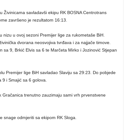
 u Živinicama savladavši ekipu RK BOSNA Centrotrans
eme završeno je rezultatom 16:13.
 nizu u ovoj sezoni Premijer lige za rukometaše BiH.
ivinička dvorana neosvojiva tvrđava i za najjače timove.
n sa 9, Brkić Elvis sa 6 te Marčeta Mirko i Jozinović Stjepan
lu Premijer lige BiH savladao Slaviju sa 29:23. Do pobjede
a 9 i Smajić sa 6 golova.
k Gračanica trenutno zauzimaju sami vrh prvenstvene
ce snage odmjeriti sa ekipom RK Sloga.