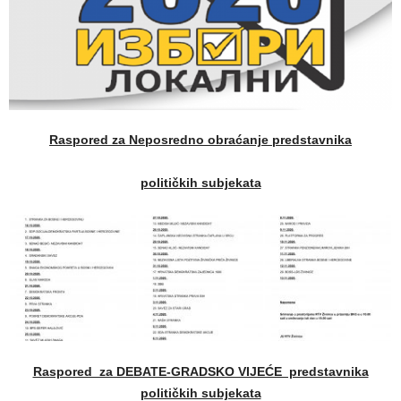
Raspored za Neposredno obraćanje predstavnika
političkih subjekata
Raspored za DEBATE-GRADSKO VIJEĆE predstavnika
političkih subjekata