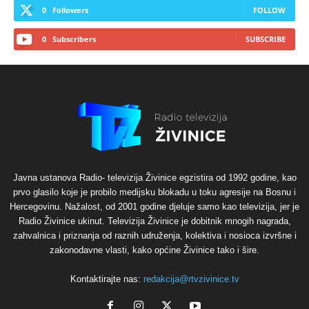
0
Followers
FOLLOW
0
Subscribers
SUBSCRIBE
Javna ustanova Radio- televizija Živinice egzistira od 1992 godine, kao
prvo glasilo koje je probilo medijsku blokadu u toku agresije na Bosnu i
Hercegovinu. Nažalost, od 2001 godine djeluje samo kao televizija, jer je
Radio Živinice ukinut. Televizija Živinice je dobitnik mnogih nagrada,
zahvalnica i priznanja od raznih udruženja, kolektiva i nosioca izvršne i
zakonodavne vlasti, kako općine Živinice tako i šire.
Kontaktirajte nas:
redakcija@rtvzivinice.tv