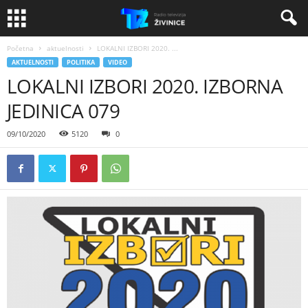
Početna
aktuelnosti
LOKALNI IZBORI 2020. ...
AKTUELNOSTI
POLITIKA
VIDEO
LOKALNI IZBORI 2020. IZBORNA
JEDINICA 079
09/10/2020
5120
0