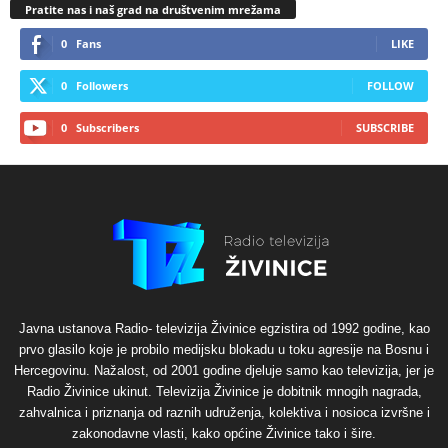
Pratite nas i naš grad na društvenim mrežama
0
Fans
LIKE
0
Followers
FOLLOW
0
Subscribers
SUBSCRIBE
Javna ustanova Radio- televizija Živinice egzistira od 1992 godine, kao
prvo glasilo koje je probilo medijsku blokadu u toku agresije na Bosnu i
Hercegovinu. Nažalost, od 2001 godine djeluje samo kao televizija, jer je
Radio Živinice ukinut. Televizija Živinice je dobitnik mnogih nagrada,
zahvalnica i priznanja od raznih udruženja, kolektiva i nosioca izvršne i
zakonodavne vlasti, kako općine Živinice tako i šire.