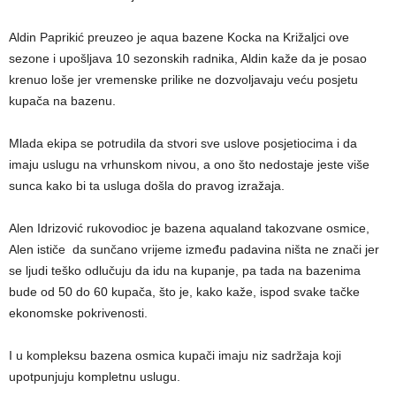
Aldin Paprikić preuzeo je aqua bazene Kocka na Križaljci ove
sezone i upošljava 10 sezonskih radnika, Aldin kaže da je posao
krenuo loše jer vremenske prilike ne dozvoljavaju veću posjetu
kupača na bazenu.
Mlada ekipa se potrudila da stvori sve uslove posjetiocima i da
imaju uslugu na vrhunskom nivou, a ono što nedostaje jeste više
sunca kako bi ta usluga došla do pravog izražaja.
Alen Idrizović rukovodioc je bazena aqualand takozvane osmice,
Alen ističe da sunčano vrijeme između padavina ništa ne znači jer
se ljudi teško odlučuju da idu na kupanje, pa tada na bazenima
bude od 50 do 60 kupača, što je, kako kaže, ispod svake tačke
ekonomske pokrivenosti.
I u kompleksu bazena osmica kupači imaju niz sadržaja koji
upotpunjuju kompletnu uslugu.