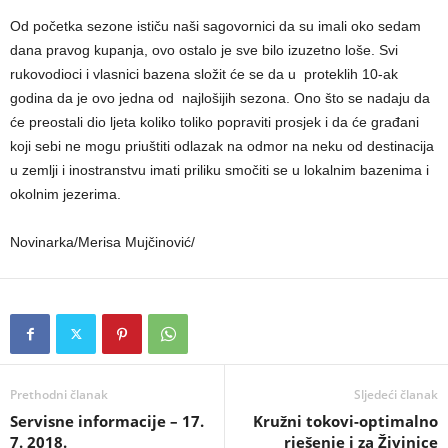
Od početka sezone ističu naši sagovornici da su imali oko sedam
dana pravog kupanja, ovo ostalo je sve bilo izuzetno loše. Svi
rukovodioci i vlasnici bazena složit će se da u proteklih 10-ak
godina da je ovo jedna od najlošijih sezona. Ono što se nadaju da
će preostali dio ljeta koliko toliko popraviti prosjek i da će građani
koji sebi ne mogu priuštiti odlazak na odmor na neku od destinacija
u zemlji i inostranstvu imati priliku smočiti se u lokalnim bazenima i
okolnim jezerima.
Novinarka/Merisa Mujčinović/
Prethodni članak
Sljedeći članak
Servisne informacije – 17.
Kružni tokovi-optimalno
7. 2018.
rješenje i za Živinice