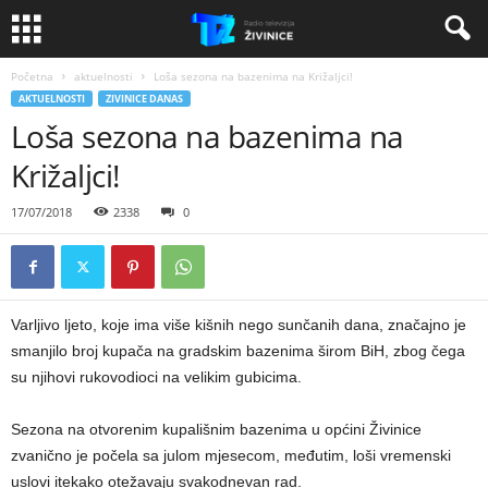
Početna
aktuelnosti
Loša sezona na bazenima na Križaljci!
AKTUELNOSTI
ZIVINICE DANAS
Loša sezona na bazenima na
Križaljci!
17/07/2018
2338
0
Varljivo ljeto, koje ima više kišnih nego sunčanih dana, značajno je
smanjilo broj kupača na gradskim bazenima širom BiH, zbog čega
su njihovi rukovodioci na velikim gubicima.
Sezona na otvorenim kupališnim bazenima u općini Živinice
zvanično je počela sa julom mjesecom, međutim, loši vremenski
uslovi itekako otežavaju svakodnevan rad.