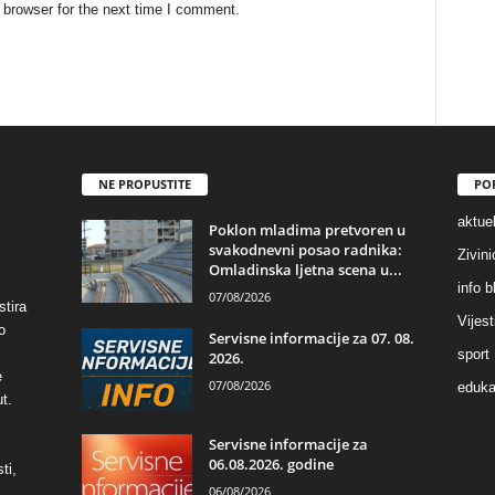
 browser for the next time I comment.
NE PROPUSTITE
PO
aktuel
Poklon mladima pretvoren u
svakodnevni posao radnika:
Zivin
Omladinska ljetna scena u...
info b
07/08/2026
stira
Vijest
o
Servisne informacije za 07. 08.
sport
2026.
e
07/08/2026
eduka
t.
Servisne informacije za
06.08.2026. godine
ti,
06/08/2026