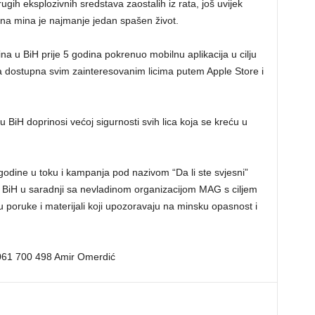
ih eksplozivnih sredstava zaostalih iz rata, još uvijek
na mina je najmanje jedan spašen život.
a u BiH prije 5 godina pokrenuo mobilnu aplikacija u cilju
ta dostupna svim zainteresovanim licima putem Apple Store i
 BiH doprinosi većoj sigurnosti svih lica koja se kreću u
odine u toku i kampanja pod nazivom “Da li ste svjesni”
u BiH u saradnji sa nevladinom organizacijom MAG s ciljem
 poruke i materijali koji upozoravaju na minsku opasnost i
: 061 700 498 Amir Omerdić