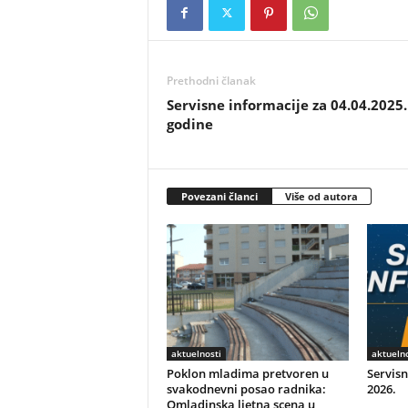
Prethodni članak
Servisne informacije za 04.04.2025.
godine
Povezani članci
Više od autora
aktuelnosti
aktuelno
Poklon mladima pretvoren u
Servisn
svakodnevni posao radnika:
2026.
Omladinska ljetna scena u