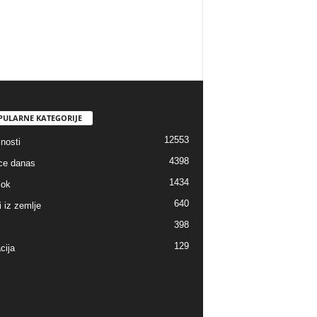
PULARNE KATEGORIJE
12553
nosti
4398
ice danas
1434
lok
640
i iz zemlje
398
129
cija