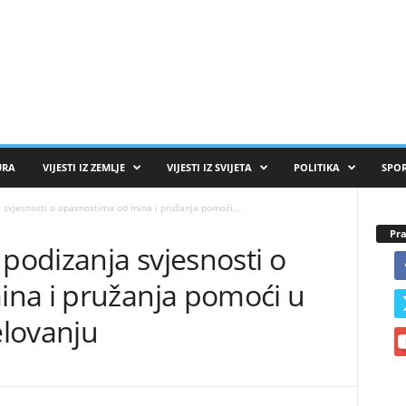
URA
VIJESTI IZ ZEMLJE
VIJESTI IZ SVIJETA
POLITIKA
SPO
svjesnosti o opasnostima od mina i pružanja pomoći...
Pra
odizanja svjesnosti o
na i pružanja pomoći u
lovanju