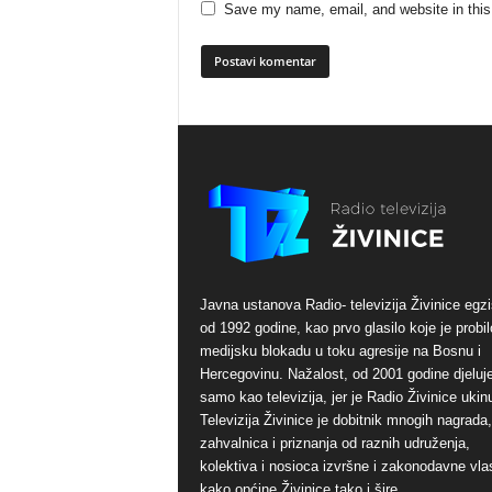
Save my name, email, and website in this
Javna ustanova Radio- televizija Živinice egzi
od 1992 godine, kao prvo glasilo koje je probil
medijsku blokadu u toku agresije na Bosnu i
Hercegovinu. Nažalost, od 2001 godine djeluj
samo kao televizija, jer je Radio Živinice ukinu
Televizija Živinice je dobitnik mnogih nagrada,
zahvalnica i priznanja od raznih udruženja,
kolektiva i nosioca izvršne i zakonodavne vlas
kako općine Živinice tako i šire.