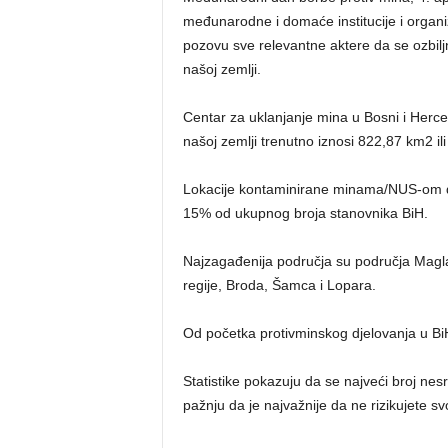
međunarodne i domaće institucije i organi
pozovu sve relevantne aktere da se ozbi
našoj zemlji.
Centar za uklanjanje mina u Bosni i Herc
našoj zemlji trenutno iznosi 822,87 km2 i
Lokacije kontaminirane minama/NUS-om dir
15% od ukupnog broja stanovnika BiH.
Najzagađenija područja su područja Magla
regije, Broda, Šamca i Lopara.
Od početka protivminskog djelovanja u B
Statistike pokazuju da se najveći broj ne
pažnju da je najvažnije da ne rizikujete sv