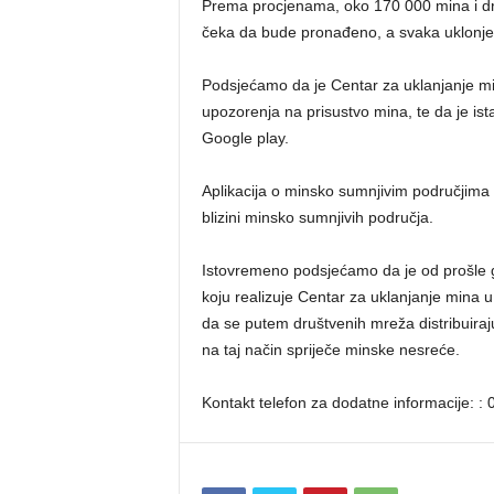
Prema procjenama, oko 170 000 mina i drug
čeka da bude pronađeno, a svaka uklonje
Podsjećamo da je Centar za uklanjanje min
upozorenja na prisustvo mina, te da je is
Google play.
Aplikacija o minsko sumnjivim područjima u
blizini minsko sumnjivih područja.
Istovremeno podsjećamo da je od prošle g
koju realizuje Centar za uklanjanje mina 
da se putem društvenih mreža distribuiraju
na taj način spriječe minske nesreće.
Kontakt telefon za dodatne informacije: 