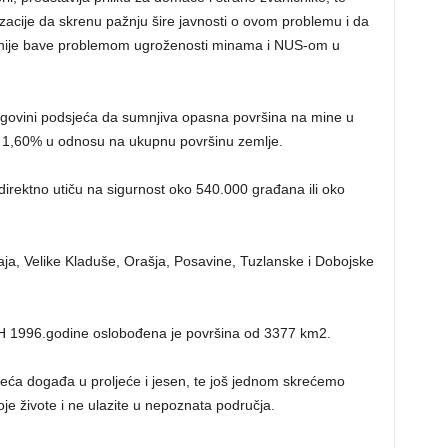
zacije da skrenu pažnju šire javnosti o ovom problemu i da
ljnije bave problemom ugroženosti minama i NUS-om u
egovini podsjeća da sumnjiva opasna površina na mine u
li 1,60% u odnosu na ukupnu površinu zemlje.
ektno utiču na sigurnost oko 540.000 građana ili oko
ja, Velike Kladuše, Orašja, Posavine, Tuzlanske i Dobojske
iH 1996.godine oslobođena je površina od 3377 km2.
sreća događa u proljeće i jesen, te još jednom skrećemo
oje živote i ne ulazite u nepoznata područja.