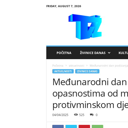
FRIDAY, AUGUST 7, 2026
R
T
V
Ž
i
v
i
POČETNA
ŽIVINICE DANAS
KULT
n
i
Početna
aktuelnosti
Međunarodni dan podizanja 
c
AKTUELNOSTI
ZIVINICE DANAS
e
Međunarodni dan p
opasnostima od mi
protivminskom dje
04/04/2025
525
0