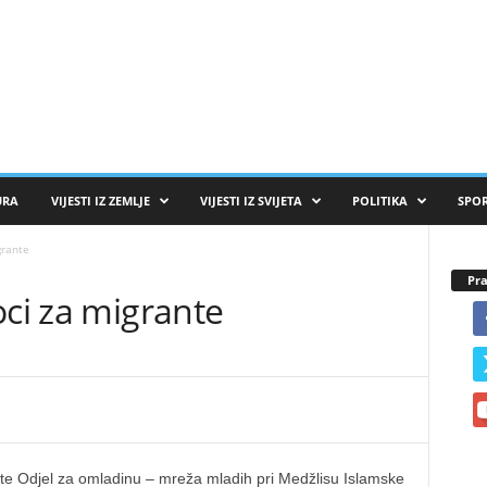
URA
VIJESTI IZ ZEMLJE
VIJESTI IZ SVIJETA
POLITIKA
SPO
grante
Pra
oci za migrante
m te Odjel za omladinu – mreža mladih pri Medžlisu Islamske