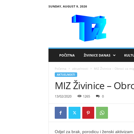
SUNDAY, AUGUST 9, 2026
R
T
V
Ž
i
v
i
POČETNA
ŽIVINICE DANAS
KULT
n
i
Početna
aktuelnosti
MIZ Živinice – Obroci za mi
c
AKTUELNOSTI
e
MIZ Živinice – Obr
13/02/2020
1265
0
Odjel za brak, porodicu i ženski aktiviza