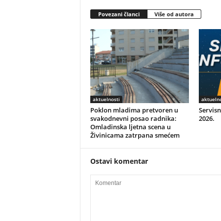
Povezani članci
Više od autora
aktuelnosti
aktuelno
Poklon mladima pretvoren u
Servisn
svakodnevni posao radnika:
2026.
Omladinska ljetna scena u
Živinicama zatrpana smećem
Ostavi komentar