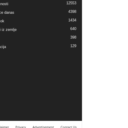
12553
nosti
4398
ice danas
1434
lok
640
i iz zemlje
398
129
cija
laimer
Privacy
Advertisement
Contact Us