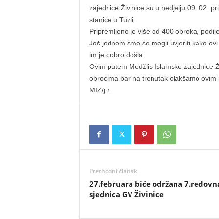
zajednice Živinice su u nedjelju 09. 02. pr
stanice u Tuzli.
Pripremljeno je više od 400 obroka, podijel
Još jednom smo se mogli uvjeriti kako ovi
im je dobro došla.
Ovim putem Medžlis Islamske zajednice Živi
obrocima bar na trenutak olakšamo ovim lj
MIZ/j.r.
Prethodni članak
27.februara biće održana 7.redovn
sjednica GV Živinice