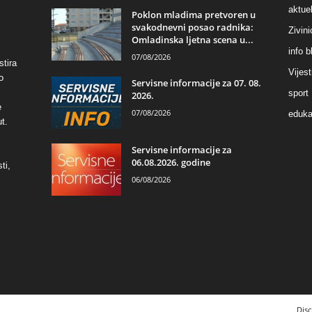
aktuel
Poklon mladima pretvoren u
svakodnevni posao radnika:
Zivin
Omladinska ljetna scena u...
info b
07/08/2026
stira
Vijest
o
Servisne informacije za 07. 08.
sport
2026.
e
07/08/2026
eduka
t.
Servisne informacije za
06.08.2026. godine
ti,
06/08/2026
Disc