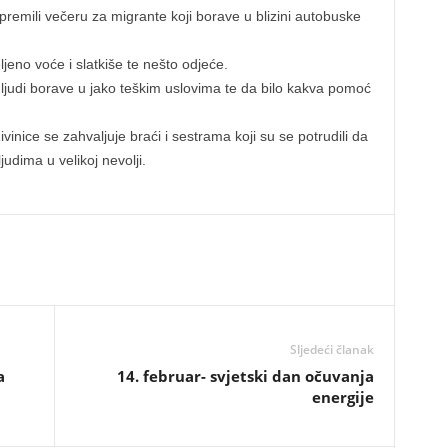
ipremili večeru za migrante koji borave u blizini autobuske
jeno voće i slatkiše te nešto odjeće.
 ljudi borave u jako teškim uslovima te da bilo kakva pomoć
nice se zahvaljuje braći i sestrama koji su se potrudili da
udima u velikoj nevolji.
Sljedeći članak
a
14. februar- svjetski dan očuvanja
energije