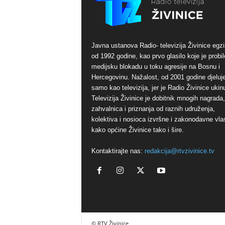
Javna ustanova Radio- televizija Živinice egzi
od 1992 godine, kao prvo glasilo koje je probil
medijsku blokadu u toku agresije na Bosnu i
Hercegovinu. Nažalost, od 2001 godine djeluj
samo kao televizija, jer je Radio Živinice ukinu
Televizija Živinice je dobitnik mnogih nagrada,
zahvalnica i priznanja od raznih udruženja,
kolektiva i nosioca izvršne i zakonodavne vlas
kako općine Živinice tako i šire.
Kontaktirajte nas:
redakcija@rtvzivinice.tv
© RTV Živinice