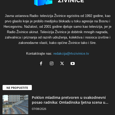
Javna ustanova Radio- televizija Živinice egzistira od 1992 godine, kao
prvo glasilo koje je probilo medijsku blokadu u toku agresije na Bosnu i
Hercegovinu. Nažalost, od 2001 godine djeluje samo kao televizija, jer je
Radio Živinice ukinut. Televizija Živinice je dobitnik mnogih nagrada,
zahvalnica i priznanja od raznih udruženja, kolektiva i nosioca izvršne i
zakonodavne vlasti, kako općine Živinice tako i šire.
Kontaktirajte nas:
redakcija@rtvzivinice.tv
NE PROPUSTITE
Poklon mladima pretvoren u svakodnevni
posao radnika: Omladinska ljetna scena u...
07/08/2026