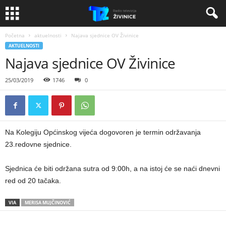
Početna
aktuelnosti
Najava sjednice OV Živinice
AKTUELNOSTI
Najava sjednice OV Živinice
25/03/2019
1746
0
Na Kolegiju Općinskog vijeća dogovoren je termin održavanja
23.redovne sjednice.
Sjednica će biti održana sutra od 9:00h, a na istoj će se naći dnevni
red od 20 tačaka.
VIA
MERISA MUJČINOVIĆ