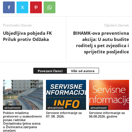
Prethodni članak
Sljedeći članak
Ubjedljiva pobjeda FK
BIHAMK-ova preventivna
Priluk protiv Odžaka
akcija: U autu budite
roditelj s pet zvjezdica i
spriječite posljedice
Povezani članci
Više od autora
aktuelnosti
aktuelnosti
aktuelnosti
Poklon mladima
Servisne informacije za
Servisne informacije za
pretvoren u svakodnevni
07. 08. 2026.
06.08.2026. godine
posao radnika:
Omladinska ljetna scena
u Živinicama zatrpana
smećem