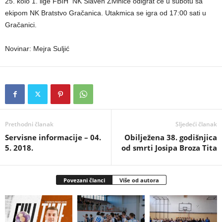
25. kolo 1. lige FBIH NK Slaven Živinice odigrat će u subotu sa
ekipom NK Bratstvo Gračanica. Utakmica se igra od 17:00 sati u
Gračanici.
Novinar: Mejra Suljić
Prethodni članak
Sljedeći članak
Servisne informacije – 04.
Obilježena 38. godišnjica
5. 2018.
od smrti Josipa Broza Tita
Povezani članci
Više od autora