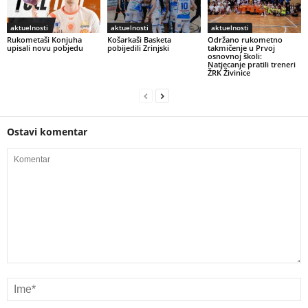
aktuelnosti
aktuelnosti
aktuelnosti
Rukometaši Konjuha
Košarkaši Basketa
Održano rukometno
upisali novu pobjedu
pobijedili Zrinjski
takmičenje u Prvoj
osnovnoj školi:
Natjecanje pratili treneri
ŽRK Živinice
Ostavi komentar