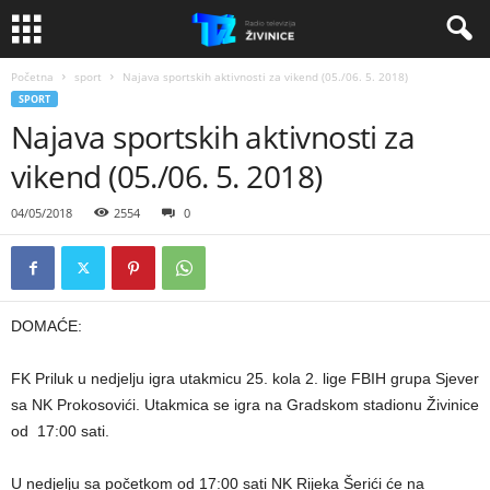
Početna
sport
Najava sportskih aktivnosti za vikend (05./06. 5. 2018)
SPORT
Najava sportskih aktivnosti za
vikend (05./06. 5. 2018)
04/05/2018
2554
0
DOMAĆE:
FK Priluk u nedjelju igra utakmicu 25. kola 2. lige FBIH grupa Sjever
sa NK Prokosovići. Utakmica se igra na Gradskom stadionu Živinice
od 17:00 sati.
U nedjelju sa početkom od 17:00 sati NK Rijeka Šerići će na