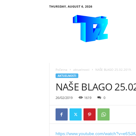
THURSDAY, AUGUST 6, 2026
R
T
V
Ž
i
v
i
n
i
Početna
aktuelnosti
NAŠE BLAGO 25.02.2019.
c
AKTUELNOSTI
e
NAŠE BLAGO 25.02
26/02/2019
1619
0
https://www.youtube.com/watch?v=e6SJA