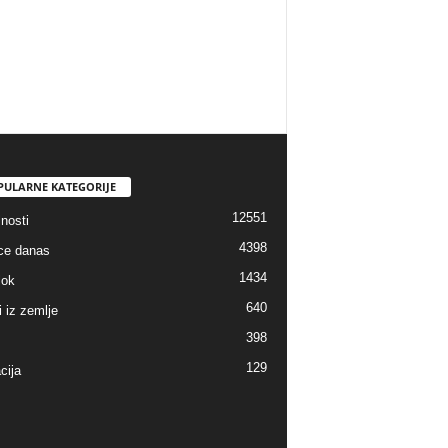
PULARNE KATEGORIJE
12551
nosti
4398
ice danas
1434
lok
640
i iz zemlje
398
129
cija