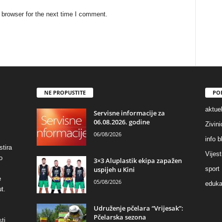
 browser for the next time I comment.
NE PROPUSTITE
PO
aktuel
Servisne informacije za
06.08.2026. godine
Zivin
06/08/2026
info b
stira
Vijest
o
3×3 Aluplastik ekipa zapažen
uspijeh u Kini
sport
e
05/08/2026
eduka
t.
Udruženje pčelara “Vrijesak”:
Pčelarska sezona
ti,