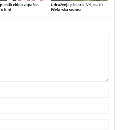
plastik ekipa zapažen
Udruženje pčelara “Vrijesak”:
 u Kini
Pčelarska sezona