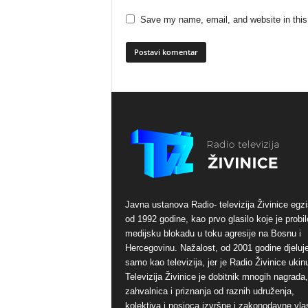
Save my name, email, and website in this
Javna ustanova Radio- televizija Živinice egzi
od 1992 godine, kao prvo glasilo koje je probil
medijsku blokadu u toku agresije na Bosnu i
Hercegovinu. Nažalost, od 2001 godine djeluj
samo kao televizija, jer je Radio Živinice ukinu
Televizija Živinice je dobitnik mnogih nagrada,
zahvalnica i priznanja od raznih udruženja,
kolektiva i nosioca izvršne i zakonodavne vlas